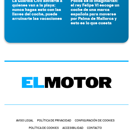
La Guardia Civil advierte a
Pocos se lo imaginarían:
quienes van a la playa:
el rey Felipe VI escoge un
nunca hagas esto con las
coche de una marca
llaves del coche, puede
española para moverse
arruinarte las vacaciones
por Palma de Mallorca y
esto es lo que cuesta
AVISO LEGAL
POLÍTICA DE PRIVACIDAD
CONFIGURACIÓN DE COOKIES
POLÍTICA DE COOKIES
ACCESIBILIDAD
CONTACTO