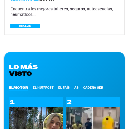
Encuentra los mejores talleres, seguros, autoescuelas,
neumáticos…
BUSCAR
LO MÁS
VISTO
ELMOTOR
EL HUFFPOST
EL PAÍS
AS
CADENA SER
1
2