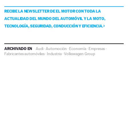
RECIBE LA NEWSLETTER DE EL MOTOR CON TODA LA
ACTUALIDAD DEL MUNDO DEL AUTOMÓVIL Y LA MOTO,
TECNOLOGÍA, SEGURIDAD, CONDUCCIÓN Y EFICIENCIA.
ARCHIVADO EN
Audi
·
Automoción
·
Economía
·
Empresas
·
Fabricantes automóviles
·
Industria
·
Volkswagen Group