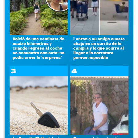
Volvió de una caminata de
Lanzan a su amigo cuesta
cuatro kilómetros y
abajo en un carrito de la
cuando regresa al coche
compra y lo que ocurre al
se encuentra con esto: no
llegar a la carretera
podía creer la 'sorpresa'
parece imposible
3
4