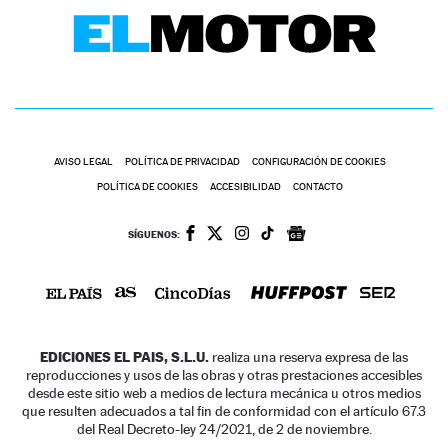
AVISO LEGAL
POLÍTICA DE PRIVACIDAD
CONFIGURACIÓN DE COOKIES
POLÍTICA DE COOKIES
ACCESIBILIDAD
CONTACTO
SÍGUENOS:
EDICIONES EL PAIS, S.L.U.
realiza una reserva expresa de las
reproducciones y usos de las obras y otras prestaciones accesibles
desde este sitio web a medios de lectura mecánica u otros medios
que resulten adecuados a tal fin de conformidad con el artículo 67.3
del Real Decreto-ley 24/2021, de 2 de noviembre.