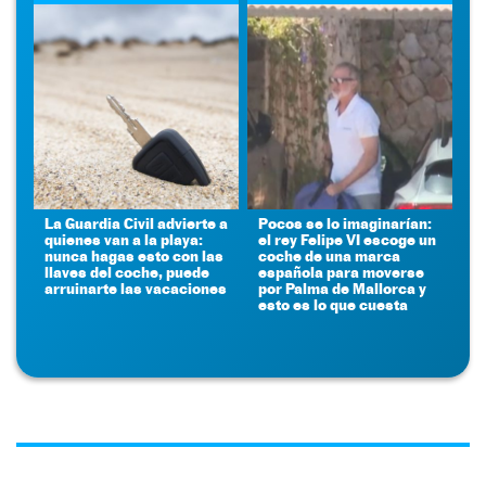
La Guardia Civil advierte a
Pocos se lo imaginarían:
quienes van a la playa:
el rey Felipe VI escoge un
nunca hagas esto con las
coche de una marca
llaves del coche, puede
española para moverse
arruinarte las vacaciones
por Palma de Mallorca y
esto es lo que cuesta