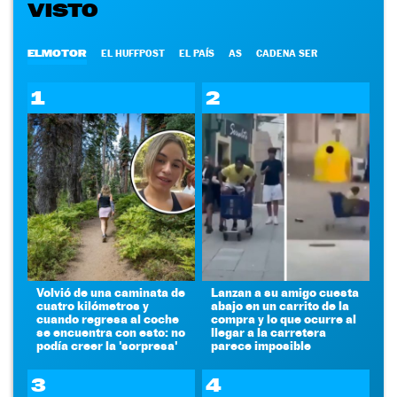
VISTO
ELMOTOR
EL HUFFPOST
EL PAÍS
AS
CADENA SER
1
2
Volvió de una caminata de
Lanzan a su amigo cuesta
cuatro kilómetros y
abajo en un carrito de la
cuando regresa al coche
compra y lo que ocurre al
se encuentra con esto: no
llegar a la carretera
podía creer la 'sorpresa'
parece imposible
3
4