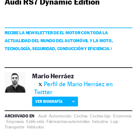
Audi RS7 Dynamic Edition
RECIBE LA NEWSLETTER DE EL MOTOR CON TODA LA
ACTUALIDAD DEL MUNDO DEL AUTOMÓVIL Y LA MOTO,
TECNOLOGÍA, SEGURIDAD, CONDUCCIÓN Y EFICIENCIA.
Mario Herráez
Perfil de Mario Herráez en
Twitter
VER BIOGRAFÍA
ARCHIVADO EN
Audi
·
Automoción
·
Coches
·
Coches lujo
·
Economía
·
Empresas
·
Estilo vida
·
Fabricantes automóviles
·
Industria
·
Lujo
·
Transporte
·
Vehículos