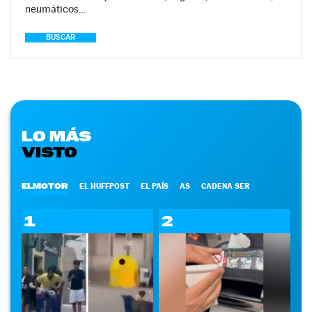
neumáticos…
BUSCAR
LO MÁS
VISTO
ELMOTOR
EL HUFFPOST
EL PAÍS
AS
CADENA SER
1
2