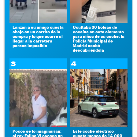
Lanzan a su amigo cuesta
Ocultaba 30 bolsas de
abajo en un carrito de la
cocaína en este elemento
compra y lo que ocurre al
para niños de su coche: la
llegar a la carretera
Policía Municipal de
parece imposible
Madrid acabó
descubriéndola
3
4
Pocos se lo imaginarían:
Este coche eléctrico
el rey Felipe VI escoge un
cuesta menos de 14.000