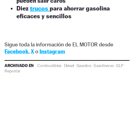
pueden salir caros
Diez
trucos
para ahorrar gasolina
eficaces y sencillos
Sigue toda la información de EL MOTOR desde
Facebook
,
X
o
Instagram
ARCHIVADO EN
Combustibles
·
Diésel
·
Gasolina
·
Gasolineras
·
GLP
·
Repostar