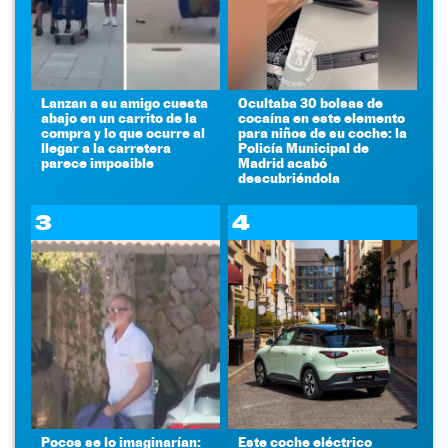
Lanzan a su amigo cuesta
Ocultaba 30 bolsas de
abajo en un carrito de la
cocaína en este elemento
compra y lo que ocurre al
para niños de su coche: la
llegar a la carretera
Policía Municipal de
parece imposible
Madrid acabó
descubriéndola
3
4
Pocos se lo imaginarían:
Este coche eléctrico