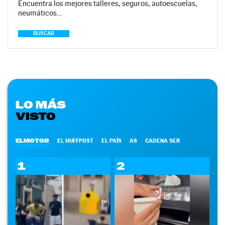
Encuentra los mejores talleres, seguros, autoescuelas,
neumáticos…
BUSCAR
LO MÁS
VISTO
ELMOTOR
EL HUFFPOST
EL PAÍS
AS
CADENA SER
1
2