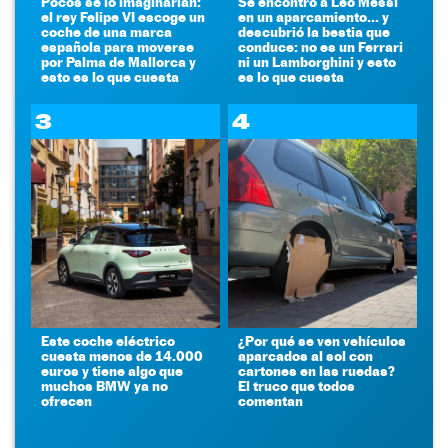
Pocos se lo imaginarían:
Se encontró a Leo Messi
el rey Felipe VI escoge un
en un aparcamiento... y
coche de una marca
descubrió la bestia que
española para moverse
conduce: no es un Ferrari
por Palma de Mallorca y
ni un Lamborghini y esto
esto es lo que cuesta
es lo que cuesta
3
4
Este coche eléctrico
¿Por qué se ven vehículos
cuesta menos de 14.000
aparcados al sol con
euros y tiene algo que
cartones en las ruedas?
muchos BMW ya no
El truco que todos
ofrecen
comentan