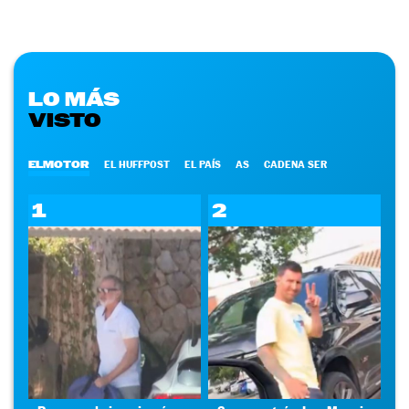
LO MÁS
VISTO
ELMOTOR
EL HUFFPOST
EL PAÍS
AS
CADENA SER
1
2