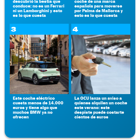
descubrió la bestia que
coche de una marca
conduce: no es un Ferrari
española para moverse
ni un Lamborghini y esto
por Palma de Mallorca y
es lo que cuesta
esto es lo que cuesta
3
4
Este coche eléctrico
La OCU lanza un aviso a
cuesta menos de 14.000
quienes alquilen un coche
euros y tiene algo que
este verano: este
muchos BMW ya no
despiste puede costarte
ofrecen
cientos de euros