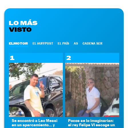
LO MÁS
VISTO
ELMOTOR
EL HUFFPOST
EL PAÍS
AS
CADENA SER
1
2
Se encontró a Leo Messi
Pocos se lo imaginarían:
en un aparcamiento... y
el rey Felipe VI escoge un