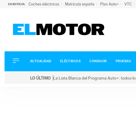
Coches eléctricos
Matrícula españa
Plan Auto+
VTC
ES NOTICIA:
ACTUALIDAD
ELÉCTRICOS
CONDUCIR
ACTUALIDAD
ELÉCTRICOS
CONDUCIR
PRUEBAS
PRUEBAS
Saltar
VIRALES
LO ÚLTIMO
La Lista Blanca del Programa Auto+: todos lo
al
PODCAST
LO ÚLTIMO
La Lista Blanca del Programa Auto+: todos los coc
contenido
MOTOS
TECNOLOGÍA
SUPERCOCHES
MOTORTV
PREMIOS
SERVICIOS