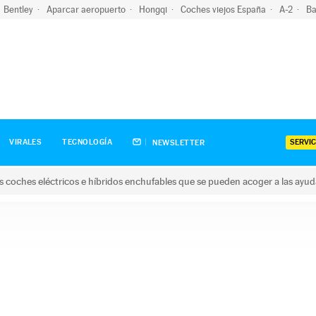
Bentley
Aparcar aeropuerto
Hongqi
Coches viejos España
A-2
Ba
SERVIC
VIRALES
TECNOLOGÍA
NEWSLETTER
s coches eléctricos e híbridos enchufables que se pueden acoger a las ayu
hes eléctricos e híbridos enchufables que se pueden acoger a la