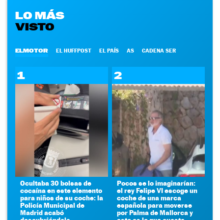
LO MÁS
VISTO
ELMOTOR
EL HUFFPOST
EL PAÍS
AS
CADENA SER
1
2
Ocultaba 30 bolsas de
Pocos se lo imaginarían:
cocaína en este elemento
el rey Felipe VI escoge un
para niños de su coche: la
coche de una marca
Policía Municipal de
española para moverse
Madrid acabó
por Palma de Mallorca y
descubriéndola
esto es lo que cuesta