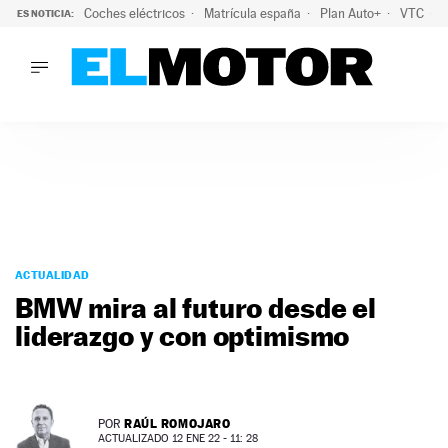
Coches eléctricos
Matrícula españa
Plan Auto+
VTC
ES NOTICIA:
LO ÚLTIMO
La Lista Blanca del Programa Auto+: todos los coches eléct
LO ÚLTIMO
La Lista Blanca del Programa Auto+: todos los coches eléctr
ACTUALIDAD
ELÉCTRICOS
CONDUCIR
PRUEBAS
Saltar
VIRALES
al
ACTUALIDAD
PODCAST
contenido
BMW mira al futuro desde el
MOTOS
liderazgo y con optimismo
TECNOLOGÍA
SUPERCOCHES
MOTORTV
PREMIOS
RAÚL ROMOJARO
POR
SERVICIOS
ACTUALIZADO 12 ENE 22 - 11: 28