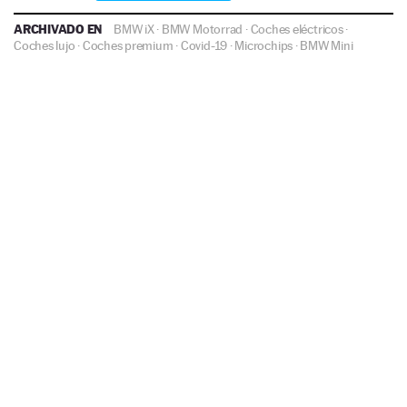
ARCHIVADO EN
BMW iX
·
BMW Motorrad
·
Coches eléctricos
·
Coches lujo
·
Coches premium
·
Covid-19
·
Microchips
·
BMW
Mini