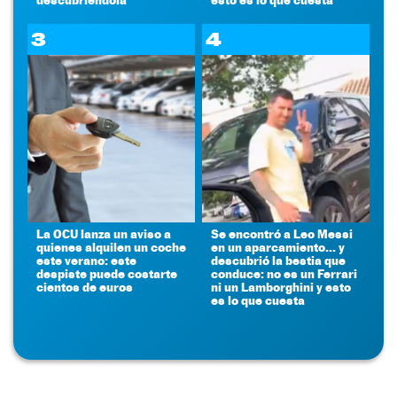
3
4
La OCU lanza un aviso a
Se encontró a Leo Messi
quienes alquilen un coche
en un aparcamiento... y
este verano: este
descubrió la bestia que
despiste puede costarte
conduce: no es un Ferrari
cientos de euros
ni un Lamborghini y esto
es lo que cuesta