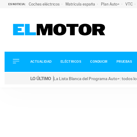
Coches eléctricos
Matrícula españa
Plan Auto+
VTC
ES NOTICIA:
ACTUALIDAD
ELÉCTRICOS
CONDUCIR
ACTUALIDAD
ELÉCTRICOS
CONDUCIR
PRUEBAS
PRUEBAS
Saltar
VIRALES
LO ÚLTIMO
La Lista Blanca del Programa Auto+: todos lo
al
PODCAST
LO ÚLTIMO
La Lista Blanca del Programa Auto+: todos los coc
contenido
MOTOS
TECNOLOGÍA
SUPERCOCHES
MOTORTV
PREMIOS
SERVICIOS