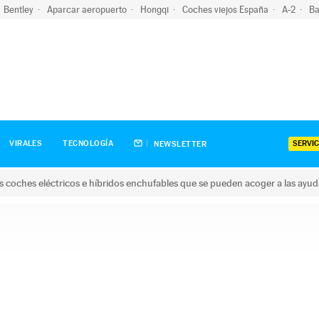
Bentley
Aparcar aeropuerto
Hongqi
Coches viejos España
A-2
Ba
SERVIC
VIRALES
TECNOLOGÍA
NEWSLETTER
s coches eléctricos e híbridos enchufables que se pueden acoger a las ayu
hes eléctricos e híbridos enchufables que se pueden acoger a la