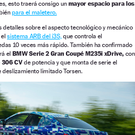
les, esto traerá consigo un
mayor espacio para los
mbién
para el maletero.
s detalles sobre el aspecto tecnológico y mecánico
 el
sistema ARB del i3S,
que controla el
uedas 10 veces más rápido. También ha confirmado
rá el
BMW Serie 2 Gran Coupé M235i xDrive,
con
e
306 CV
de potencia y que monta de serie el
 deslizamiento limitado Torsen.