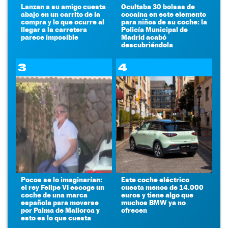
Lanzan a su amigo cuesta
Ocultaba 30 bolsas de
abajo en un carrito de la
cocaína en este elemento
compra y lo que ocurre al
para niños de su coche: la
llegar a la carretera
Policía Municipal de
parece imposible
Madrid acabó
descubriéndola
3
4
Pocos se lo imaginarían:
Este coche eléctrico
el rey Felipe VI escoge un
cuesta menos de 14.000
coche de una marca
euros y tiene algo que
española para moverse
muchos BMW ya no
por Palma de Mallorca y
ofrecen
esto es lo que cuesta