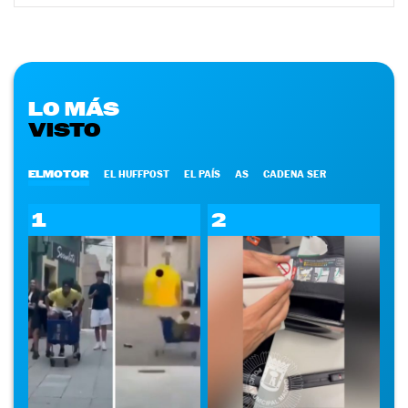
LO MÁS
VISTO
ELMOTOR
EL HUFFPOST
EL PAÍS
AS
CADENA SER
1
2