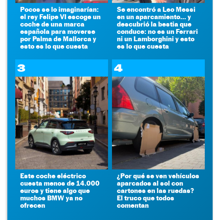
Pocos se lo imaginarían:
Se encontró a Leo Messi
el rey Felipe VI escoge un
en un aparcamiento... y
coche de una marca
descubrió la bestia que
española para moverse
conduce: no es un Ferrari
por Palma de Mallorca y
ni un Lamborghini y esto
esto es lo que cuesta
es lo que cuesta
3
4
Este coche eléctrico
¿Por qué se ven vehículos
cuesta menos de 14.000
aparcados al sol con
euros y tiene algo que
cartones en las ruedas?
muchos BMW ya no
El truco que todos
ofrecen
comentan