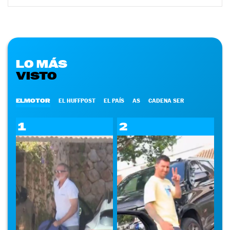
LO MÁS
VISTO
ELMOTOR
EL HUFFPOST
EL PAÍS
AS
CADENA SER
1
2