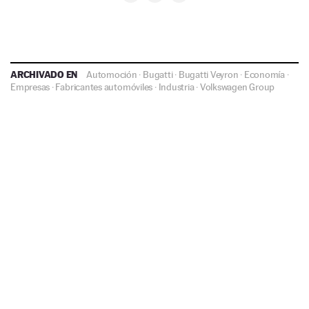
ARCHIVADO EN
Automoción
·
Bugatti
·
Bugatti Veyron
·
Economía
·
Empresas
·
Fabricantes automóviles
·
Industria
·
Volkswagen Group