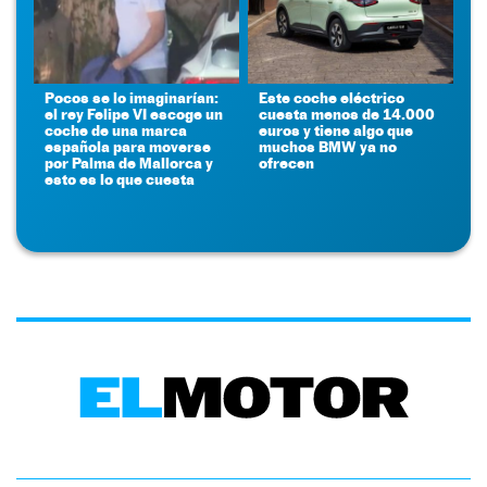
Pocos se lo imaginarían:
Este coche eléctrico
el rey Felipe VI escoge un
cuesta menos de 14.000
coche de una marca
euros y tiene algo que
española para moverse
muchos BMW ya no
por Palma de Mallorca y
ofrecen
esto es lo que cuesta