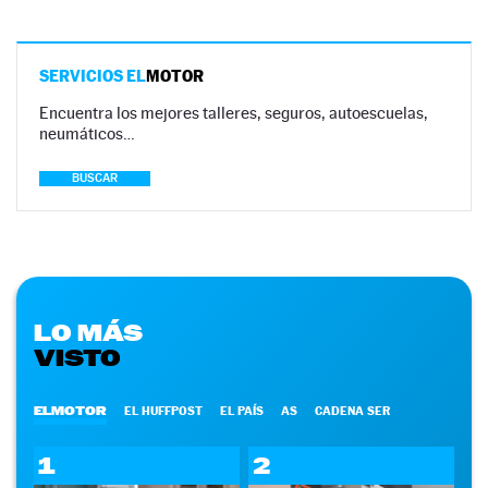
SERVICIOS EL
MOTOR
Encuentra los mejores talleres, seguros, autoescuelas,
neumáticos…
BUSCAR
LO MÁS
VISTO
ELMOTOR
EL HUFFPOST
EL PAÍS
AS
CADENA SER
1
2