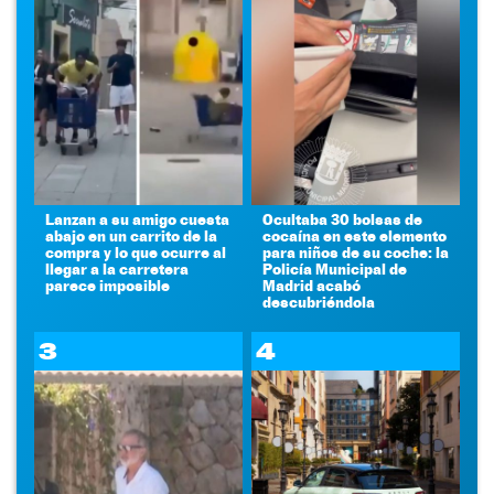
Lanzan a su amigo cuesta
Ocultaba 30 bolsas de
abajo en un carrito de la
cocaína en este elemento
compra y lo que ocurre al
para niños de su coche: la
llegar a la carretera
Policía Municipal de
parece imposible
Madrid acabó
descubriéndola
3
4