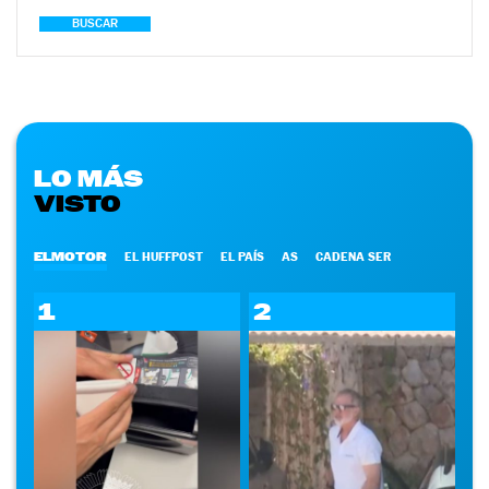
BUSCAR
LO MÁS
VISTO
ELMOTOR
EL HUFFPOST
EL PAÍS
AS
CADENA SER
1
2