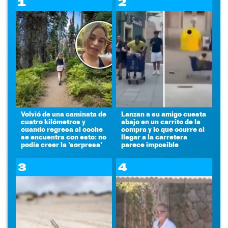
1
2
Volvió de una caminata de
Lanzan a su amigo cuesta
cuatro kilómetros y
abajo en un carrito de la
cuando regresa al coche
compra y lo que ocurre al
se encuentra con esto: no
llegar a la carretera
podía creer la 'sorpresa'
parece imposible
3
4