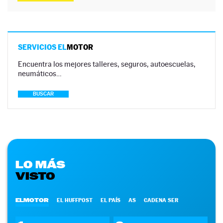
SERVICIOS EL
MOTOR
Encuentra los mejores talleres, seguros, autoescuelas,
neumáticos…
BUSCAR
LO MÁS
VISTO
ELMOTOR
EL HUFFPOST
EL PAÍS
AS
CADENA SER