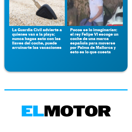
La Guardia Civil advierte a
Pocos se lo imaginarían:
quienes van a la playa:
el rey Felipe VI escoge un
nunca hagas esto con las
coche de una marca
llaves del coche, puede
española para moverse
arruinarte las vacaciones
por Palma de Mallorca y
esto es lo que cuesta