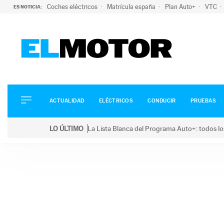
Coches eléctricos
Matrícula españa
Plan Auto+
VTC
ES NOTICIA:
ACTUALIDAD
ELÉCTRICOS
CONDUCIR
ACTUALIDAD
ELÉCTRICOS
CONDUCIR
PRUEBAS
PRUEBAS
Saltar
VIRALES
LO ÚLTIMO
La Lista Blanca del Programa Auto+: todos lo
al
PODCAST
LO ÚLTIMO
La Lista Blanca del Programa Auto+: todos los coc
contenido
MOTOS
TECNOLOGÍA
SUPERCOCHES
MOTORTV
PREMIOS
SERVICIOS