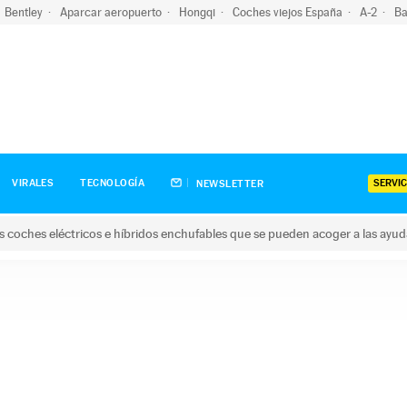
Bentley
Aparcar aeropuerto
Hongqi
Coches viejos España
A-2
Ba
SERVIC
VIRALES
TECNOLOGÍA
NEWSLETTER
s coches eléctricos e híbridos enchufables que se pueden acoger a las ayu
hes eléctricos e híbridos enchufables que se pueden acoger a la