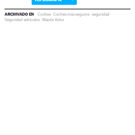
ARCHIVADO EN
Coches
·
Coches más seguros
·
seguridad
·
Seguridad vehículos
·
Mazda
Volvo