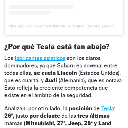
Una publicación compartida de Consumer Reports (@consumerreports)
¿Por qué Tesla está tan abajo?
Los
fabricantes asiáticos
son los claros
dominadores, ya que Subaru es novena: entre
todas ellas,
se cuela Lincoln
(Estados Unidos),
que es cuarta, y
Audi
(Alemania), que es octava.
Esto refleja la creciente competencia que
existe en el ámbito de la seguridad.
Analizan, por otro lado, la
posición
de
Tesla
:
26ª,
justo
por delante
de las
tres últimas
marcas
(Mitsubishi, 27ª, Jeep, 28ª y Land