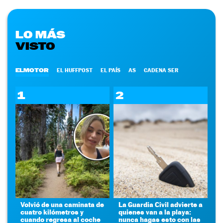
LO MÁS
VISTO
ELMOTOR
EL HUFFPOST
EL PAÍS
AS
CADENA SER
1
2
Volvió de una caminata de
La Guardia Civil advierte a
cuatro kilómetros y
quienes van a la playa:
cuando regresa al coche
nunca hagas esto con las