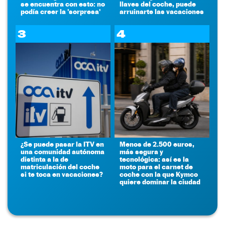
se encuentra con esto: no
llaves del coche, puede
podía creer la 'sorpresa'
arruinarte las vacaciones
3
4
¿Se puede pasar la ITV en
Menos de 2.500 euros,
una comunidad autónoma
más segura y
distinta a la de
tecnológica: así es la
matriculación del coche
moto para el carnet de
si te toca en vacaciones?
coche con la que Kymco
quiere dominar la ciudad