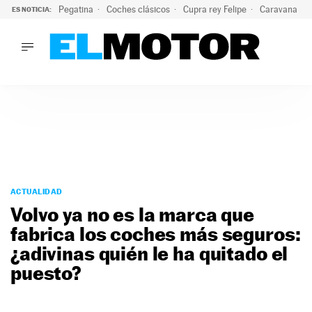
Pegatina
Coches clásicos
Cupra rey Felipe
Caravana lig
ES NOTICIA:
LO ÚLTIMO
¿Conocías esta pegatina de moda?: puede salvar tu coche d
LO ÚLTIMO
¿Conocías esta pegatina de moda?: puede salvar tu coche de
ACTUALIDAD
ELÉCTRICOS
CONDUCIR
PRUEBAS
Saltar
VIRALES
al
ACTUALIDAD
PODCAST
contenido
Volvo ya no es la marca que
MOTOS
fabrica los coches más seguros:
TECNOLOGÍA
¿adivinas quién le ha quitado el
SUPERCOCHES
MOTORTV
puesto?
PREMIOS
SERVICIOS