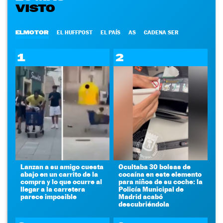
VISTO
ELMOTOR
EL HUFFPOST
EL PAÍS
AS
CADENA SER
1
2
Lanzan a su amigo cuesta
Ocultaba 30 bolsas de
abajo en un carrito de la
cocaína en este elemento
compra y lo que ocurre al
para niños de su coche: la
llegar a la carretera
Policía Municipal de
parece imposible
Madrid acabó
descubriéndola