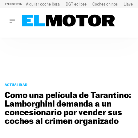
Alquilar coche Ibiza
DGT eclipse
Coches chinos
Llaves 
ES NOTICIA:
LO ÚLTIMO
El probable colapso tras el eclipse: la DGT prevé un millón 
LO ÚLTIMO
El probable colapso tras el eclipse: la DGT prevé un millón 
ACTUALIDAD
ELÉCTRICOS
CONDUCIR
PRUEBAS
Saltar
VIRALES
al
ACTUALIDAD
PODCAST
contenido
Como una película de Tarantino:
MOTOS
Lamborghini demanda a un
TECNOLOGÍA
concesionario por vender sus
SUPERCOCHES
MOTORTV
coches al crimen organizado
PREMIOS
SERVICIOS