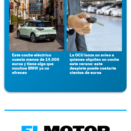
Este coche eléctrico
La OCU lanza un aviso a
cuesta menos de 14.000
quienes alquilen un coche
euros y tiene algo que
este verano: este
muchos BMW ya no
despiste puede costarte
ofrecen
cientos de euros