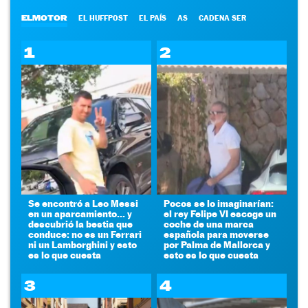
ELMOTOR
EL HUFFPOST
EL PAÍS
AS
CADENA SER
1
2
Se encontró a Leo Messi
Pocos se lo imaginarían:
en un aparcamiento... y
el rey Felipe VI escoge un
descubrió la bestia que
coche de una marca
conduce: no es un Ferrari
española para moverse
ni un Lamborghini y esto
por Palma de Mallorca y
es lo que cuesta
esto es lo que cuesta
3
4