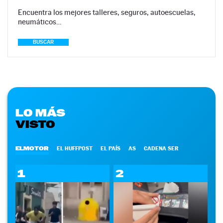
Encuentra los mejores talleres, seguros, autoescuelas,
neumáticos…
BUSCAR
LO MÁS
VISTO
ELMOTOR
EL HUFFPOST
EL PAÍS
AS
CADENA SER
1
2