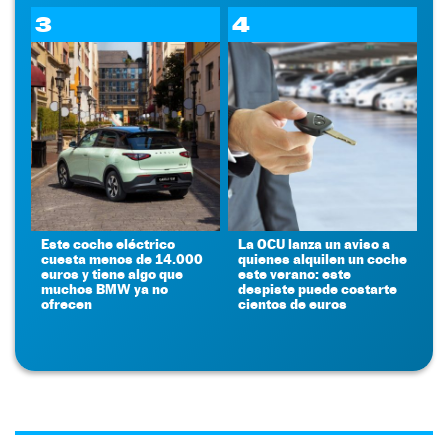
3
4
Este coche eléctrico
La OCU lanza un aviso a
cuesta menos de 14.000
quienes alquilen un coche
euros y tiene algo que
este verano: este
muchos BMW ya no
despiste puede costarte
ofrecen
cientos de euros