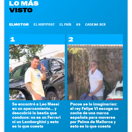
LO MÁS
VISTO
ELMOTOR
EL HUFFPOST
EL PAÍS
AS
CADENA SER
1
2
Se encontró a Leo Messi
Pocos se lo imaginarían:
en un aparcamiento... y
el rey Felipe VI escoge un
descubrió la bestia que
coche de una marca
conduce: no es un Ferrari
española para moverse
ni un Lamborghini y esto
por Palma de Mallorca y
es lo que cuesta
esto es lo que cuesta