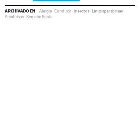
ARCHIVADO EN
Alergia
·
Conducir
·
Insectos
·
Limpiaparabrisas
·
Parabrisas
·
Semana Santa