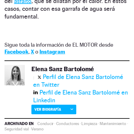
del
asfalto
, que se dilatan por el calor. En estos
casos, contar con esa garrafa de agua será
fundamental.
Sigue toda la información de EL MOTOR desde
Facebook
,
X
o
Instagram
Elena Sanz Bartolomé
Perfil de Elena Sanz Bartolomé
en Twitter
Perfil de Elena Sanz Bartolomé en
Linkedin
VER BIOGRAFÍA
ARCHIVADO EN
Conducir
·
Conductores
·
Limpieza
·
Mantenimiento
·
Seguridad vial
·
Verano