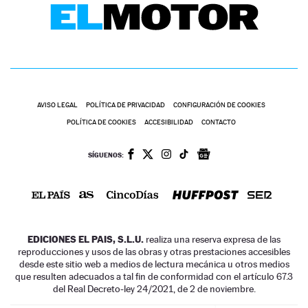
AVISO LEGAL
POLÍTICA DE PRIVACIDAD
CONFIGURACIÓN DE COOKIES
POLÍTICA DE COOKIES
ACCESIBILIDAD
CONTACTO
SÍGUENOS:
EDICIONES EL PAIS, S.L.U.
realiza una reserva expresa de las
reproducciones y usos de las obras y otras prestaciones accesibles
desde este sitio web a medios de lectura mecánica u otros medios
que resulten adecuados a tal fin de conformidad con el artículo 67.3
del Real Decreto-ley 24/2021, de 2 de noviembre.