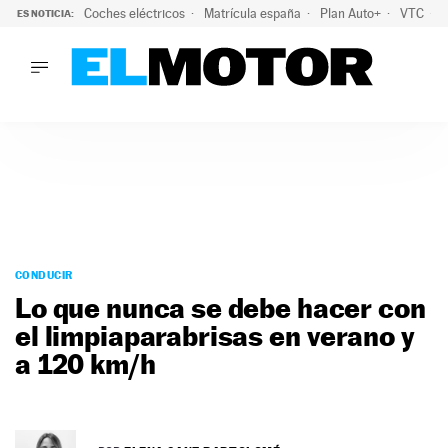
Coches eléctricos
Matrícula españa
Plan Auto+
VTC
ES NOTICIA:
LO ÚLTIMO
La Lista Blanca del Programa Auto+: todos los coches eléct
LO ÚLTIMO
La Lista Blanca del Programa Auto+: todos los coches eléctr
ACTUALIDAD
ELÉCTRICOS
CONDUCIR
PRUEBAS
Saltar
VIRALES
al
CONDUCIR
PODCAST
contenido
Lo que nunca se debe hacer con
MOTOS
el limpiaparabrisas en verano y
TECNOLOGÍA
a 120 km/h
SUPERCOCHES
MOTORTV
PREMIOS
SERVICIOS