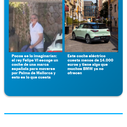
Pocos se lo imaginarían:
Este coche eléctrico
el rey Felipe VI escoge un
cuesta menos de 14.000
coche de una marca
euros y tiene algo que
española para moverse
muchos BMW ya no
por Palma de Mallorca y
ofrecen
esto es lo que cuesta