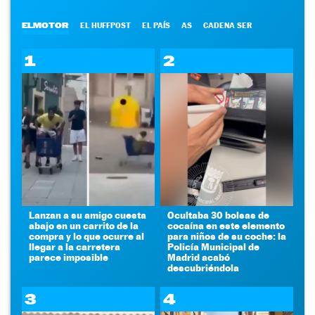
ELMOTOR
EL HUFFPOST
EL PAÍS
AS
CADENA SER
1
2
Lanzan a su amigo cuesta
Ocultaba 30 bolsas de
abajo en un carrito de la
cocaína en este elemento
compra y lo que ocurre al
para niños de su coche: la
llegar a la carretera
Policía Municipal de
parece imposible
Madrid acabó
descubriéndola
3
4