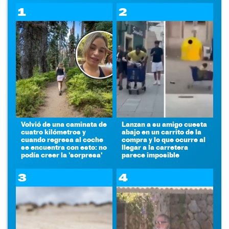
1
2
Volvió de una caminata de
Lanzan a su amigo cuesta
cuatro kilómetros y
abajo en un carrito de la
cuando regresa al coche
compra y lo que ocurre al
se encuentra con esto: no
llegar a la carretera
podía creer la 'sorpresa'
parece imposible
3
4