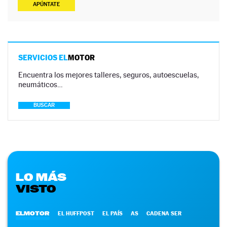
APÚNTATE
SERVICIOS EL
MOTOR
Encuentra los mejores talleres, seguros, autoescuelas,
neumáticos…
BUSCAR
LO MÁS
VISTO
ELMOTOR
EL HUFFPOST
EL PAÍS
AS
CADENA SER