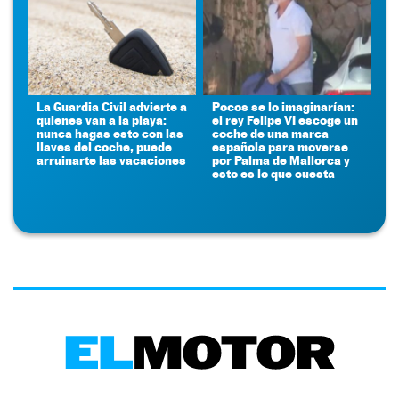
La Guardia Civil advierte a
Pocos se lo imaginarían:
quienes van a la playa:
el rey Felipe VI escoge un
nunca hagas esto con las
coche de una marca
llaves del coche, puede
española para moverse
arruinarte las vacaciones
por Palma de Mallorca y
esto es lo que cuesta