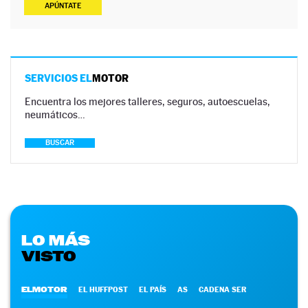
APÚNTATE
SERVICIOS EL
MOTOR
Encuentra los mejores talleres, seguros, autoescuelas,
neumáticos…
BUSCAR
LO MÁS
VISTO
ELMOTOR
EL HUFFPOST
EL PAÍS
AS
CADENA SER