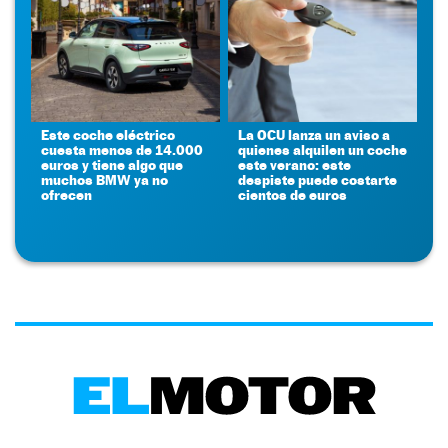
Este coche eléctrico
La OCU lanza un aviso a
cuesta menos de 14.000
quienes alquilen un coche
euros y tiene algo que
este verano: este
muchos BMW ya no
despiste puede costarte
ofrecen
cientos de euros