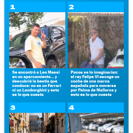
1
2
Se encontró a Leo Messi
Pocos se lo imaginarían:
en un aparcamiento... y
el rey Felipe VI escoge un
descubrió la bestia que
coche de una marca
conduce: no es un Ferrari
española para moverse
ni un Lamborghini y esto
por Palma de Mallorca y
es lo que cuesta
esto es lo que cuesta
3
4