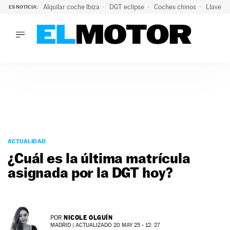
Alquilar coche Ibiza
DGT eclipse
Coches chinos
Llaves 
ES NOTICIA:
LO ÚLTIMO
Hongqi prepara su desembarco en España: SUV eléctricos c
LO ÚLTIMO
Hongqi prepara su desembarco en España: SUV eléctricos c
ACTUALIDAD
ELÉCTRICOS
CONDUCIR
PRUEBAS
Saltar
VIRALES
al
ACTUALIDAD
PODCAST
contenido
¿Cuál es la última matrícula
MOTOS
asignada por la DGT hoy?
TECNOLOGÍA
SUPERCOCHES
MOTORTV
PREMIOS
NICOLE OLGUÍN
POR
SERVICIOS
MADRID |
ACTUALIZADO 20 MAY 25 - 12: 27