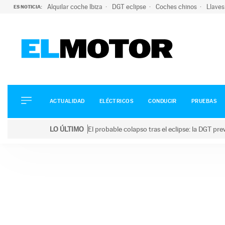
Alquilar coche Ibiza
DGT eclipse
Coches chinos
Llaves
ES NOTICIA:
ACTUALIDAD
ELÉCTRICOS
CONDUCIR
ACTUALIDAD
ELÉCTRICOS
CONDUCIR
PRUEBAS
PRUEBAS
Saltar
VIRALES
LO ÚLTIMO
El probable colapso tras el eclipse: la DGT p
al
PODCAST
LO ÚLTIMO
El probable colapso tras el eclipse: la DGT prevé u
contenido
MOTOS
TECNOLOGÍA
SUPERCOCHES
MOTORTV
PREMIOS
SERVICIOS