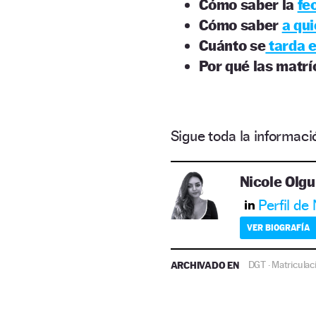
Cómo saber la
fe
Cómo saber
a qui
Cuánto se
tarda e
Por qué las matr
Sigue toda la informa
Nicole Olgu
Perfil de
VER BIOGRAFÍA
ARCHIVADO EN
DGT
Matriculac
·