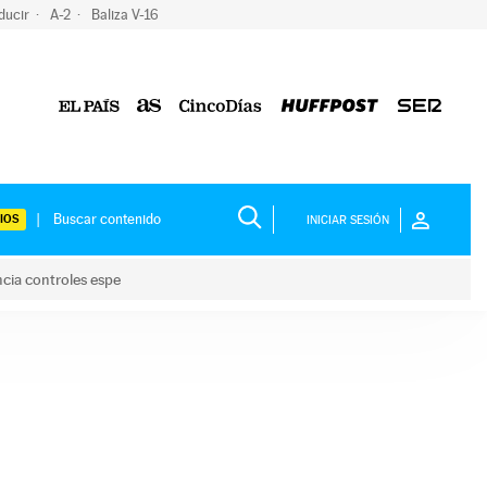
ducir
A-2
Baliza V-16
IOS
INICIAR SESIÓN
ncia controles espe
 y anuncia controles espe