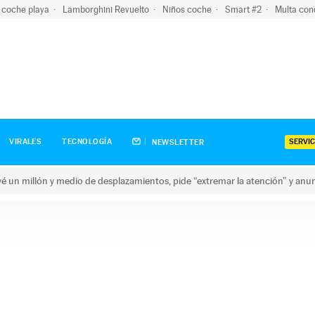
 coche playa
Lamborghini Revuelto
Niños coche
Smart #2
Multa con
SERVIC
VIRALES
TECNOLOGÍA
NEWSLETTER
revé un millón y medio de desplazamientos, pide “extremar la atención” y anu
n millón y medio de desplazamientos, pide “extremar la atención”