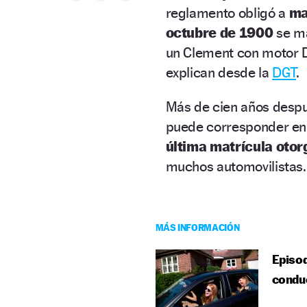
reglamento obligó a
ma
octubre de 1900
se ma
un Clement con motor Di
explican desde la
DGT
.
Más de cien años despu
puede corresponder en
última matrícula oto
muchos automovilistas.
MÁS INFORMACIÓN
Episod
condu