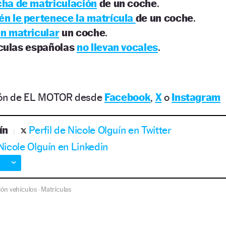
cha de matriculación
de un coche
.
én le pertenece la matrícula
de un coche
.
n matricular
un coche
.
ículas españolas
no llevan vocales
.
ción de EL MOTOR desde
Facebook
,
X
o
Instagram
ín
Perfil de Nicole Olguín en Twitter
 Nicole Olguín en Linkedin
ión vehículos
Matrículas
·