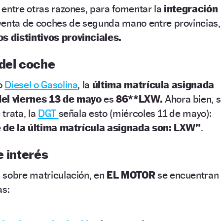
entre otras razones, para fomentar la
integración
venta de coches de segunda mano entre provincias,
os distintivos provinciales.
 del coche
io
Diesel o Gasolina
, la
última matrícula asignada
del viernes 13 de mayo
es
86**LXW.
Ahora bien, s
 trata, la
DGT
señala esto (miércoles 11 de mayo):
ie de la última matrícula asignada son: LXW”
.
e interés
 sobre matriculación, en
EL MOTOR
se encuentran
as: