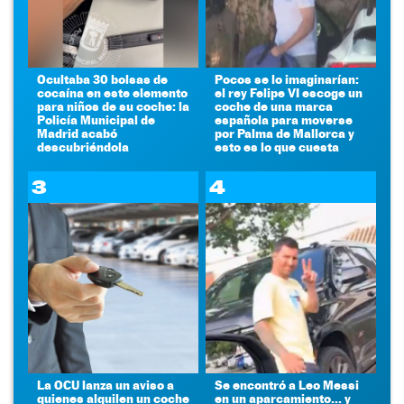
Ocultaba 30 bolsas de
Pocos se lo imaginarían:
cocaína en este elemento
el rey Felipe VI escoge un
para niños de su coche: la
coche de una marca
Policía Municipal de
española para moverse
Madrid acabó
por Palma de Mallorca y
descubriéndola
esto es lo que cuesta
3
4
La OCU lanza un aviso a
Se encontró a Leo Messi
quienes alquilen un coche
en un aparcamiento... y