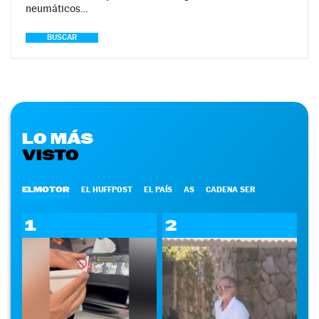
neumáticos…
BUSCAR
LO MÁS
VISTO
ELMOTOR
EL HUFFPOST
EL PAÍS
AS
CADENA SER
1
2