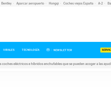
Bentley
Aparcar aeropuerto
Hongqi
Coches viejos España
A-2
Ba
SERVIC
VIRALES
TECNOLOGÍA
NEWSLETTER
s coches eléctricos e híbridos enchufables que se pueden acoger a las ayu
hes eléctricos e híbridos enchufables que se pueden acoger a la