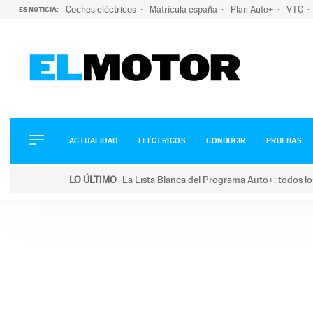
Coches eléctricos
Matrícula españa
Plan Auto+
VTC
ES NOTICIA:
ACTUALIDAD
ELÉCTRICOS
CONDUCIR
ACTUALIDAD
ELÉCTRICOS
CONDUCIR
PRUEBAS
PRUEBAS
Saltar
VIRALES
LO ÚLTIMO
La Lista Blanca del Programa Auto+: todos lo
al
PODCAST
LO ÚLTIMO
La Lista Blanca del Programa Auto+: todos los coc
contenido
MOTOS
TECNOLOGÍA
SUPERCOCHES
MOTORTV
PREMIOS
SERVICIOS