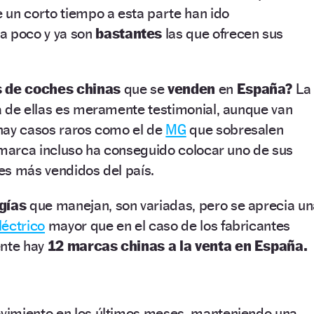
 un corto tiempo a esta parte han ido
a poco y ya son
bastantes
las que ofrecen sus
 de coches chinas
que se
venden
en
España?
La
a de ellas es meramente testimonial, aunque van
hay casos raros como el de
MG
que sobresalen
 marca incluso ha conseguido colocar uno de sus
es más vendidos del país.
gías
que manejan, son variadas, pero se aprecia un
léctrico
mayor que en el caso de los fabricantes
ente hay
12 marcas chinas a la venta en España.
vimiento en los últimos meses, manteniendo una