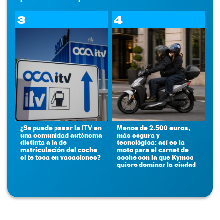
3
4
¿Se puede pasar la ITV en
Menos de 2.500 euros,
una comunidad autónoma
más segura y
distinta a la de
tecnológica: así es la
matriculación del coche
moto para el carnet de
si te toca en vacaciones?
coche con la que Kymco
quiere dominar la ciudad