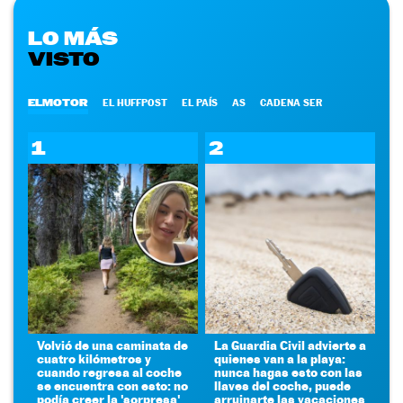
LO MÁS
VISTO
ELMOTOR
EL HUFFPOST
EL PAÍS
AS
CADENA SER
1
2
Volvió de una caminata de
La Guardia Civil advierte a
cuatro kilómetros y
quienes van a la playa:
cuando regresa al coche
nunca hagas esto con las
se encuentra con esto: no
llaves del coche, puede
podía creer la 'sorpresa'
arruinarte las vacaciones