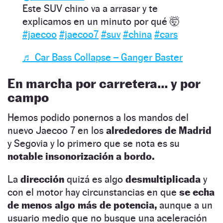
Este SUV chino va a arrasar y te
explicamos en un minuto por qué 🤯
#jaecoo
#jaecoo7
#suv
#china
#cars
♬ Car Bass Collapse – Ganger Baster
En marcha por carretera… y por
campo
Hemos podido ponernos a los mandos del
nuevo Jaecoo 7 en los
alrededores de Madrid
y Segovia y lo primero que se nota es su
notable insonorización a bordo.
La
dirección
quizá es algo
desmultiplicada
y
con el motor hay circunstancias en que
se echa
de menos algo más de potencia,
aunque a un
usuario medio que no busque una aceleración