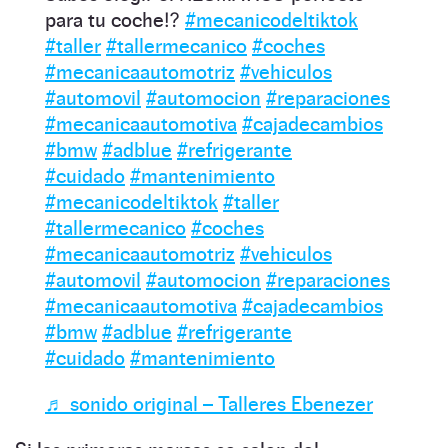
para tu coche⁉️
#mecanicodeltiktok
#taller
#tallermecanico
#coches
#mecanicaautomotriz
#vehiculos
#automovil
#automocion
#reparaciones
#mecanicaautomotiva
#cajadecambios
#bmw
#adblue
#refrigerante
#cuidado
#mantenimiento
#mecanicodeltiktok
#taller
#tallermecanico
#coches
#mecanicaautomotriz
#vehiculos
#automovil
#automocion
#reparaciones
#mecanicaautomotiva
#cajadecambios
#bmw
#adblue
#refrigerante
#cuidado
#mantenimiento
♬ sonido original – Talleres Ebenezer