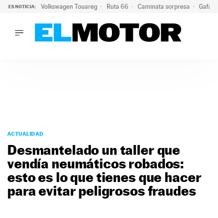
Volkswagen Touareg
Ruta 66
Caminata sorpresa
Gafas 
ES NOTICIA:
LO ÚLTIMO
Ni se te ocurra usar las gafas del eclipse al volante: el moti
LO ÚLTIMO
Ni se te ocurra usar las gafas del eclipse al volante: el motiv
ACTUALIDAD
ELÉCTRICOS
CONDUCIR
PRUEBAS
Saltar
VIRALES
al
ACTUALIDAD
PODCAST
contenido
Desmantelado un taller que
MOTOS
vendía neumáticos robados:
TECNOLOGÍA
esto es lo que tienes que hacer
SUPERCOCHES
MOTORTV
para evitar peligrosos fraudes
PREMIOS
SERVICIOS