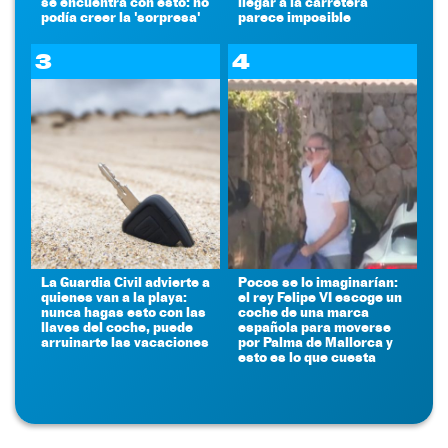
se encuentra con esto: no
llegar a la carretera
podía creer la 'sorpresa'
parece imposible
3
4
La Guardia Civil advierte a
Pocos se lo imaginarían:
quienes van a la playa:
el rey Felipe VI escoge un
nunca hagas esto con las
coche de una marca
llaves del coche, puede
española para moverse
arruinarte las vacaciones
por Palma de Mallorca y
esto es lo que cuesta