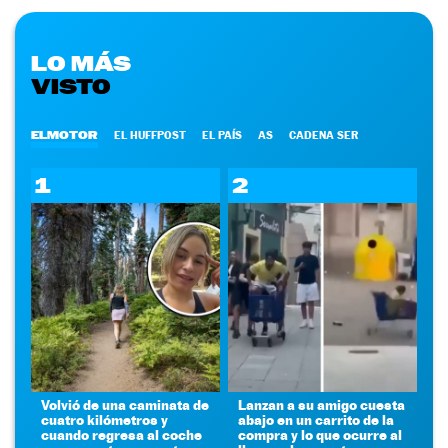
LO MÁS
VISTO
ELMOTOR
EL HUFFPOST
EL PAÍS
AS
CADENA SER
1
2
Volvió de una caminata de
Lanzan a su amigo cuesta
cuatro kilómetros y
abajo en un carrito de la
cuando regresa al coche
compra y lo que ocurre al