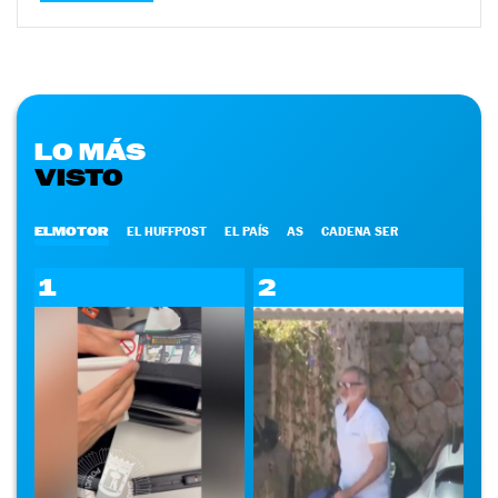
LO MÁS
VISTO
ELMOTOR
EL HUFFPOST
EL PAÍS
AS
CADENA SER
1
2