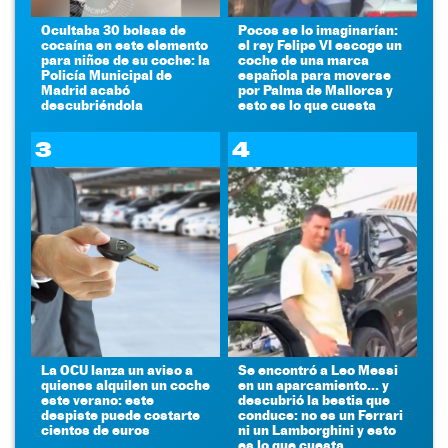
Ocultaba 30 bolsas de
Pocos se lo imaginarían:
cocaína en este elemento
el rey Felipe VI escoge un
para niños de su coche: la
coche de una marca
Policía Municipal de
española para moverse
Madrid acabó
por Palma de Mallorca y
descubriéndola
esto es lo que cuesta
3
4
La OCU lanza un aviso a
Se encontró a Leo Messi
quienes alquilen un coche
en un aparcamiento... y
este verano: este
descubrió la bestia que
despiste puede costarte
conduce: no es un Ferrari
cientos de euros
ni un Lamborghini y esto
es lo que cuesta