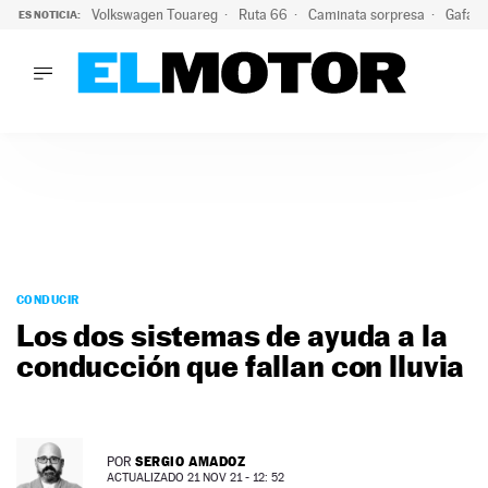
Volkswagen Touareg
Ruta 66
Caminata sorpresa
Gafas 
ES NOTICIA:
LO ÚLTIMO
Ni se te ocurra usar las gafas del eclipse al volante: el moti
LO ÚLTIMO
Ni se te ocurra usar las gafas del eclipse al volante: el motiv
ACTUALIDAD
ELÉCTRICOS
CONDUCIR
PRUEBAS
Saltar
VIRALES
al
CONDUCIR
PODCAST
contenido
Los dos sistemas de ayuda a la
MOTOS
conducción que fallan con lluvia
TECNOLOGÍA
SUPERCOCHES
MOTORTV
PREMIOS
SERGIO AMADOZ
POR
SERVICIOS
ACTUALIZADO 21 NOV 21 - 12: 52