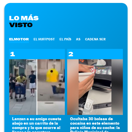
LO MÁS
VISTO
ELMOTOR
EL HUFFPOST
EL PAÍS
AS
CADENA SER
1
2
Lanzan a su amigo cuesta
Ocultaba 30 bolsas de
abajo en un carrito de la
cocaína en este elemento
compra y lo que ocurre al
para niños de su coche: la
llegar a la carretera
Policía Municipal de