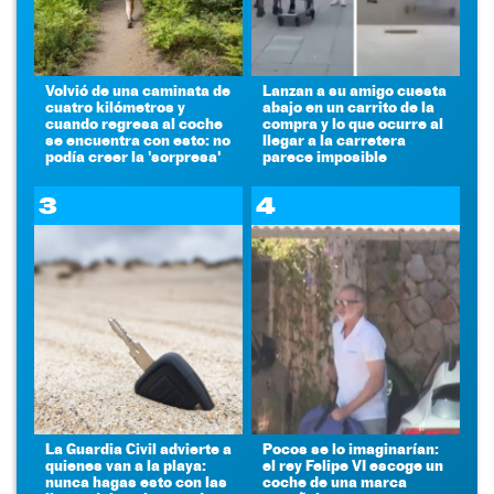
Volvió de una caminata de
Lanzan a su amigo cuesta
cuatro kilómetros y
abajo en un carrito de la
cuando regresa al coche
compra y lo que ocurre al
se encuentra con esto: no
llegar a la carretera
podía creer la 'sorpresa'
parece imposible
3
4
La Guardia Civil advierte a
Pocos se lo imaginarían:
quienes van a la playa:
el rey Felipe VI escoge un
nunca hagas esto con las
coche de una marca