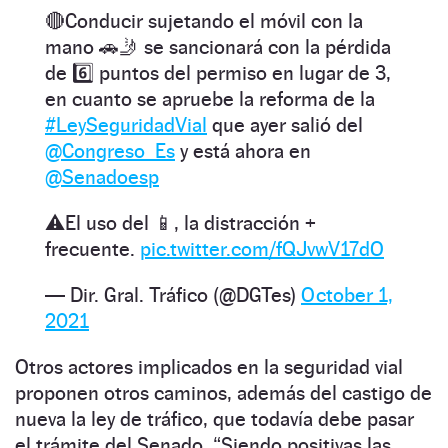
🔴Conducir sujetando el móvil con la
mano 🚗🤳 se sancionará con la pérdida
de 6️⃣ puntos del permiso en lugar de 3,
en cuanto se apruebe la reforma de la
#LeySeguridadVial
que ayer salió del
@Congreso_Es
y está ahora en
@Senadoesp
⚠️El uso del 📱, la distracción +
frecuente.
pic.twitter.com/fQJvwV17dO
— Dir. Gral. Tráfico (@DGTes)
October 1,
2021
Otros actores implicados en la seguridad vial
proponen otros caminos, además del castigo de
nueva la ley de tráfico, que todavía debe pasar
el trámite del Senado. “Siendo positivas las