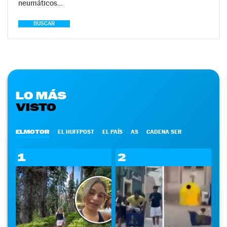
neumáticos…
BUSCAR
LO MÁS
VISTO
ELMOTOR
EL HUFFPOST
EL PAÍS
AS
CADENA SER
1
2