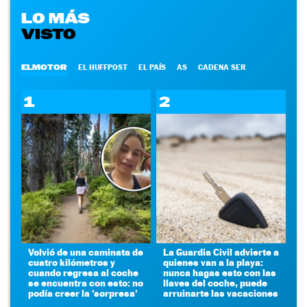
LO MÁS
VISTO
ELMOTOR
EL HUFFPOST
EL PAÍS
AS
CADENA SER
1
2
Volvió de una caminata de
La Guardia Civil advierte a
cuatro kilómetros y
quienes van a la playa:
cuando regresa al coche
nunca hagas esto con las
se encuentra con esto: no
llaves del coche, puede
podía creer la 'sorpresa'
arruinarte las vacaciones