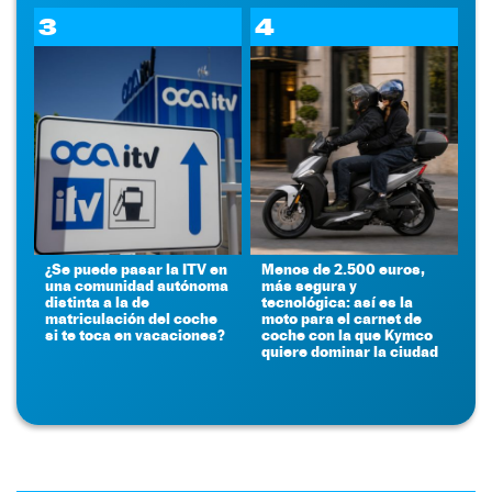
3
4
¿Se puede pasar la ITV en
Menos de 2.500 euros,
una comunidad autónoma
más segura y
distinta a la de
tecnológica: así es la
matriculación del coche
moto para el carnet de
si te toca en vacaciones?
coche con la que Kymco
quiere dominar la ciudad