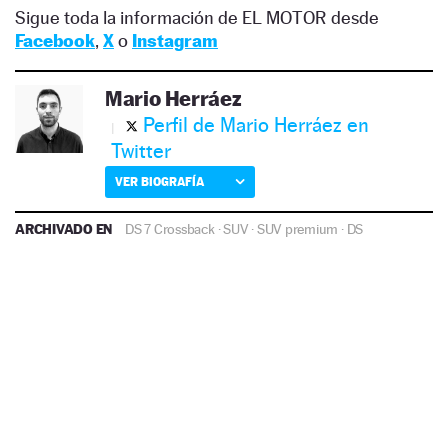
Sigue toda la información de EL MOTOR desde
Facebook
,
X
o
Instagram
Mario Herráez
Perfil de Mario Herráez en
Twitter
VER BIOGRAFÍA
ARCHIVADO EN
DS 7 Crossback
·
SUV
·
SUV premium
·
DS