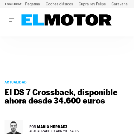
Pegatina
Coches clásicos
Cupra rey Felipe
Caravana lig
ES NOTICIA:
LO ÚLTIMO
El hiperdeportivo que desafía todas las tendencias: V12 a
LO ÚLTIMO
El hiperdeportivo que desafía todas las tendencias: V12 at
ACTUALIDAD
ELÉCTRICOS
CONDUCIR
PRUEBAS
Saltar
VIRALES
al
ACTUALIDAD
PODCAST
contenido
El DS 7 Crossback, disponible
MOTOS
ahora desde 34.600 euros
TECNOLOGÍA
SUPERCOCHES
MOTORTV
PREMIOS
MARIO HERRÁEZ
POR
SERVICIOS
ACTUALIZADO 01 ABR 20 - 14: 02