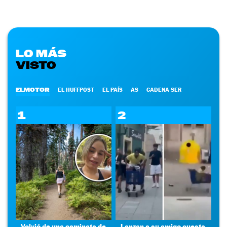
LO MÁS
VISTO
ELMOTOR
EL HUFFPOST
EL PAÍS
AS
CADENA SER
1
2
Volvió de una caminata de
Lanzan a su amigo cuesta