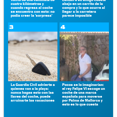
cuatro kilómetros y
abajo en un carrito de la
cuando regresa al coche
compra y lo que ocurre al
se encuentra con esto: no
llegar a la carretera
podía creer la 'sorpresa'
parece imposible
3
4
La Guardia Civil advierte a
Pocos se lo imaginarían:
quienes van a la playa:
el rey Felipe VI escoge un
nunca hagas esto con las
coche de una marca
llaves del coche, puede
española para moverse
arruinarte las vacaciones
por Palma de Mallorca y
esto es lo que cuesta