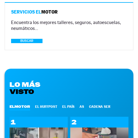
SERVICIOS EL
MOTOR
Encuentra los mejores talleres, seguros, autoescuelas,
neumáticos…
BUSCAR
LO MÁS
VISTO
ELMOTOR
EL HUFFPOST
EL PAÍS
AS
CADENA SER
1
2