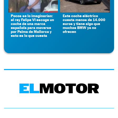
Pocos se lo imaginarían:
Este coche eléctrico
el rey Felipe VI escoge un
cuesta menos de 14.000
coche de una marca
euros y tiene algo que
española para moverse
muchos BMW ya no
por Palma de Mallorca y
ofrecen
esto es lo que cuesta