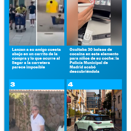
Lanzan a su amigo cuesta
Ocultaba 30 bolsas de
abajo en un carrito de la
cocaína en este elemento
compra y lo que ocurre al
para niños de su coche: la
llegar a la carretera
Policía Municipal de
parece imposible
Madrid acabó
descubriéndola
3
4