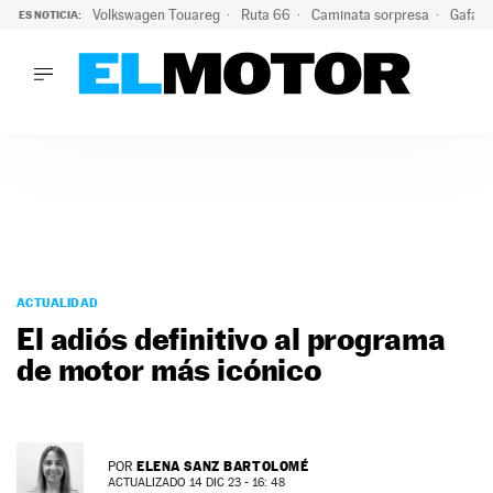
Volkswagen Touareg
Ruta 66
Caminata sorpresa
Gafas 
ES NOTICIA:
LO ÚLTIMO
Ni se te ocurra usar las gafas del eclipse al volante: el moti
LO ÚLTIMO
Ni se te ocurra usar las gafas del eclipse al volante: el motiv
ACTUALIDAD
ELÉCTRICOS
CONDUCIR
PRUEBAS
Saltar
VIRALES
al
ACTUALIDAD
PODCAST
contenido
El adiós definitivo al programa
MOTOS
de motor más icónico
TECNOLOGÍA
SUPERCOCHES
MOTORTV
PREMIOS
ELENA SANZ BARTOLOMÉ
POR
SERVICIOS
ACTUALIZADO 14 DIC 23 - 16: 48