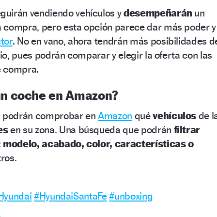
guirán vendiendo vehículos y
desempeñarán
un
a compra, pero esta opción parece dar más poder y
tor
. No en vano, ahora tendrán más posibilidades d
o, pues podrán comparar y elegir la oferta con las
e compra.
n coche en Amazon?
ai podrán comprobar en
Amazon
qué
vehículos
de l
les
en su zona. Una búsqueda que podrán
filtrar
:
modelo, acabado, color, características o
ros.
Hyundai
#HyundaiSantaFe
#unboxing