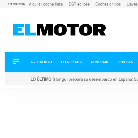
Alquilar coche Ibiza
DGT eclipse
Coches chinos
Llaves
ES NOTICIA:
ACTUALIDAD
ELÉCTRICOS
CONDUCIR
ACTUALIDAD
ELÉCTRICOS
CONDUCIR
PRUEBAS
PRUEBAS
Saltar
VIRALES
LO ÚLTIMO
Hongqi prepara su desembarco en España: SU
al
PODCAST
LO ÚLTIMO
Hongqi prepara su desembarco en España: SUV eléc
contenido
MOTOS
TECNOLOGÍA
SUPERCOCHES
MOTORTV
PREMIOS
SERVICIOS