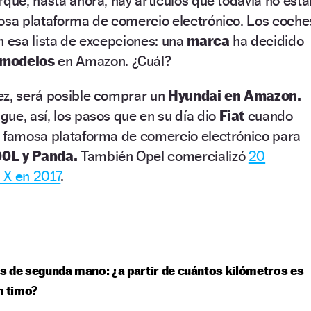
rque, hasta ahora, hay artículos que todavía no está
rosa plataforma de comercio electrónico. Los coche
n esa lista de excepciones: una
marca
ha decidido
 modelos
en Amazon. ¿Cuál?
ez, será posible comprar un
Hyundai en Amazon.
ue, así, los pasos que en su día dio
Fiat
cuando
a famosa plataforma de comercio electrónico para
00L y Panda.
También Opel comercializó
20
 X en 2017
.
 de segunda mano: ¿a partir de cuántos kilómetros es
n timo?