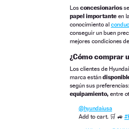
Los
concesionarios
se
papel importante
en l
conocimiento al
conduc
conseguir un buen preci
mejores condiciones d
¿Cómo comprar u
Los clientes de Hyund
marca están
disponib
según sus preferencias
equipamiento,
entre ot
@hyundaiusa
Add to cart. 🛒 🚙
#