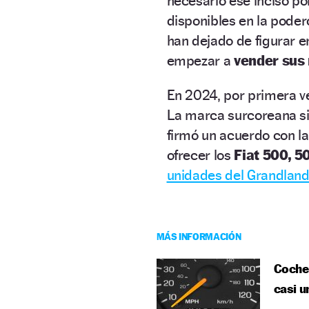
necesario ese inciso po
disponibles en la pode
han dejado de figurar e
empezar a
vender sus
En 2024, por primera v
La marca surcoreana sig
firmó un acuerdo con l
ofrecer los
Fiat 500, 5
unidades del Grandland
MÁS INFORMACIÓN
Coches
casi u