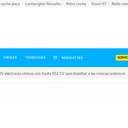
 coche playa
Lamborghini Revuelto
Niños coche
Smart #2
Multa con
SERVIC
VIRALES
TECNOLOGÍA
NEWSLETTER
V eléctricos chinos con hasta 551 CV que desafían a las marcas prémium
tricos chinos con hasta 551 CV que desafían a las marcas prém