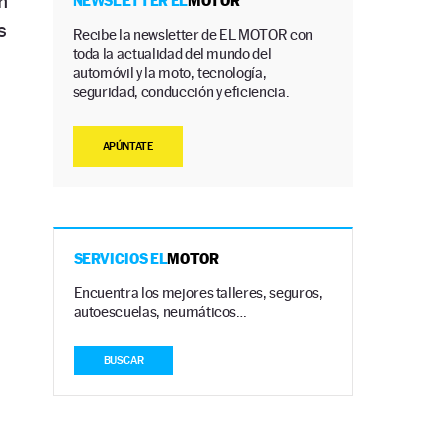
n
NEWSLETTER EL
MOTOR
s
Recibe la newsletter de EL MOTOR con
toda la actualidad del mundo del
automóvil y la moto, tecnología,
seguridad, conducción y eficiencia.
APÚNTATE
SERVICIOS EL
MOTOR
Encuentra los mejores talleres, seguros,
autoescuelas, neumáticos…
BUSCAR