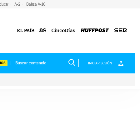
ducir
A-2
Baliza V-16
IOS
INICIAR SESIÓN
ium