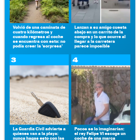
Volvió de una caminata de
Lanzan a su amigo cuesta
cuatro kilómetros y
abajo en un carrito de la
cuando regresa al coche
compra y lo que ocurre al
se encuentra con esto: no
llegar a la carretera
podía creer la 'sorpresa'
parece imposible
3
4
La Guardia Civil advierte a
Pocos se lo imaginarían:
quienes van a la playa:
el rey Felipe VI escoge un
nunca hagas esto con las
coche de una marca