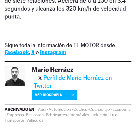
de siete relaciones. Acelera de 0 a 100 en 3,4
segundos y alcanza los 320 km/h de velocidad
punta.
Sigue toda la información de EL MOTOR desde
Facebook
,
X
o
Instagram
Mario Herráez
Perfil de Mario Herráez en
Twitter
VER BIOGRAFÍA
ARCHIVADO EN
Audi
·
Automoción
·
Coches
·
Coches lujo
·
Economía
·
Empresas
·
Estilo vida
·
Fabricantes automóviles
·
Industria
·
Lujo
·
Transporte
·
Vehículos