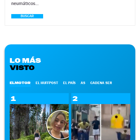
neumáticos…
BUSCAR
LO MÁS
VISTO
ELMOTOR
EL HUFFPOST
EL PAÍS
AS
CADENA SER
1
2