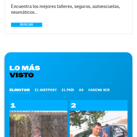
Encuentra los mejores talleres, seguros, autoescuelas,
neumáticos…
BUSCAR
LO MÁS
VISTO
ELMOTOR
EL HUFFPOST
EL PAÍS
AS
CADENA SER
1
2