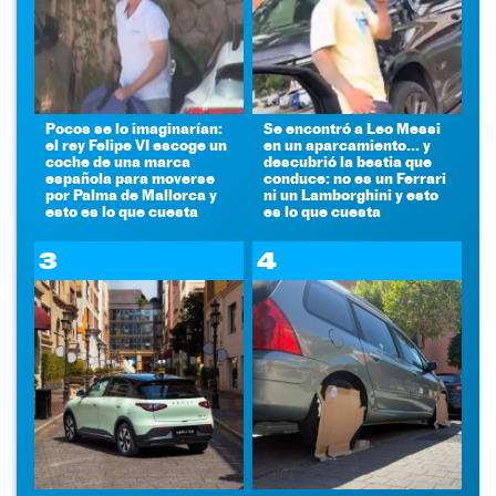
Pocos se lo imaginarían:
Se encontró a Leo Messi
el rey Felipe VI escoge un
en un aparcamiento... y
coche de una marca
descubrió la bestia que
española para moverse
conduce: no es un Ferrari
por Palma de Mallorca y
ni un Lamborghini y esto
esto es lo que cuesta
es lo que cuesta
3
4