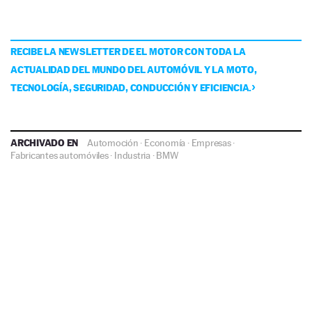
RECIBE LA NEWSLETTER DE EL MOTOR CON TODA LA
ACTUALIDAD DEL MUNDO DEL AUTOMÓVIL Y LA MOTO,
TECNOLOGÍA, SEGURIDAD, CONDUCCIÓN Y EFICIENCIA.
ARCHIVADO EN
Automoción
·
Economía
·
Empresas
·
Fabricantes automóviles
·
Industria
·
BMW