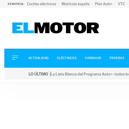
Coches eléctricos
Matrícula españa
Plan Auto+
VTC
ES NOTICIA:
ACTUALIDAD
ELÉCTRICOS
CONDUCIR
ACTUALIDAD
ELÉCTRICOS
CONDUCIR
PRUEBAS
PRUEBAS
Saltar
VIRALES
LO ÚLTIMO
La Lista Blanca del Programa Auto+: todos lo
al
PODCAST
LO ÚLTIMO
La Lista Blanca del Programa Auto+: todos los coc
contenido
MOTOS
TECNOLOGÍA
SUPERCOCHES
MOTORTV
PREMIOS
SERVICIOS