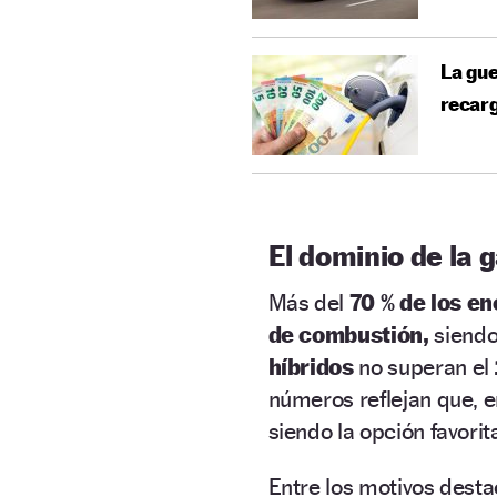
La gue
recar
El dominio de la g
Más del
70 % de los e
de combustión,
siendo
híbridos
no superan el
números reflejan que, en
siendo la opción favori
Entre los motivos dest