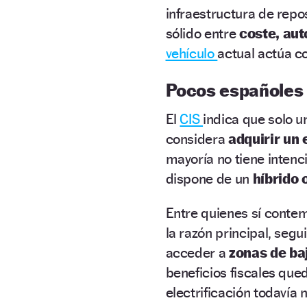
infraestructura de repo
sólido entre
coste, au
vehículo
actual actúa c
Pocos españoles 
El
CIS
indica que solo 
considera
adquirir un 
mayoría no tiene intenc
dispone de un
híbrido 
Entre quienes sí contem
la razón principal, segu
acceder a
zonas de ba
beneficios fiscales qu
electrificación todavía