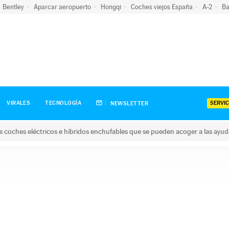
Bentley
Aparcar aeropuerto
Hongqi
Coches viejos España
A-2
Ba
SERVIC
VIRALES
TECNOLOGÍA
NEWSLETTER
s coches eléctricos e híbridos enchufables que se pueden acoger a las ayu
hes eléctricos e híbridos enchufables que se pueden acoger a la