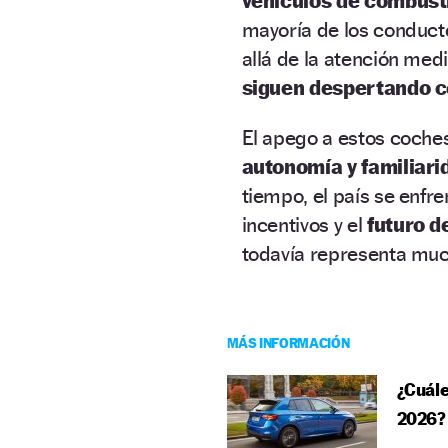
vehículos de combust
mayoría de los conduct
allá de la atención medi
siguen despertando 
El apego a estos coches
autonomía y familiar
tiempo, el país se enfr
incentivos y el
futuro d
todavía representa mu
MÁS INFORMACIÓN
¿Cuál
2026?