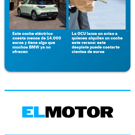
Este coche eléctrico
La OCU lanza un aviso a
cuesta menos de 14.000
quienes alquilen un coche
euros y tiene algo que
este verano: este
muchos BMW ya no
despiste puede costarte
ofrecen
cientos de euros