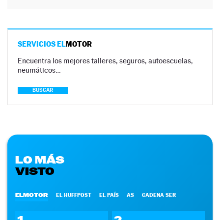
SERVICIOS EL
MOTOR
Encuentra los mejores talleres, seguros, autoescuelas,
neumáticos…
BUSCAR
LO MÁS
VISTO
ELMOTOR
EL HUFFPOST
EL PAÍS
AS
CADENA SER
1
2