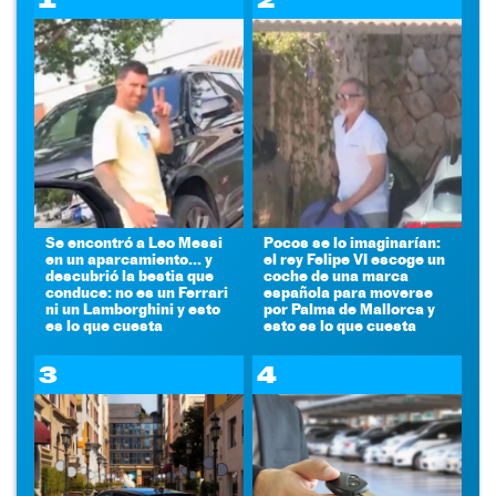
Se encontró a Leo Messi
Pocos se lo imaginarían:
en un aparcamiento... y
el rey Felipe VI escoge un
descubrió la bestia que
coche de una marca
conduce: no es un Ferrari
española para moverse
ni un Lamborghini y esto
por Palma de Mallorca y
es lo que cuesta
esto es lo que cuesta
3
4