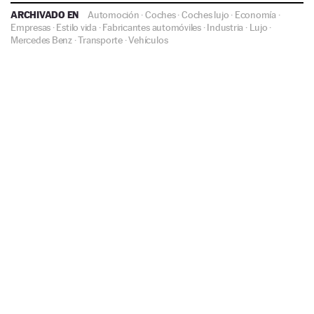
ARCHIVADO EN
Automoción
·
Coches
·
Coches lujo
·
Economía
·
Empresas
·
Estilo vida
·
Fabricantes automóviles
·
Industria
·
Lujo
·
Mercedes Benz
·
Transporte
·
Vehículos