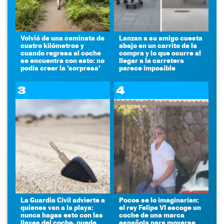
Volvió de una caminata de
Lanzan a su amigo cuesta
cuatro kilómetros y
abajo en un carrito de la
cuando regresa al coche
compra y lo que ocurre al
se encuentra con esto: no
llegar a la carretera
podía creer la 'sorpresa'
parece imposible
3
4
La Guardia Civil advierte a
Pocos se lo imaginarían:
quienes van a la playa:
el rey Felipe VI escoge un
nunca hagas esto con las
coche de una marca
llaves del coche, puede
española para moverse