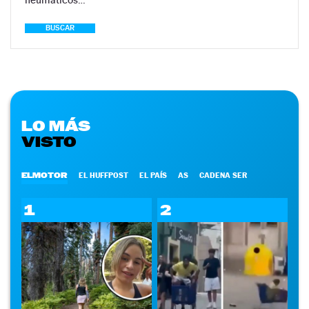
BUSCAR
LO MÁS
VISTO
ELMOTOR
EL HUFFPOST
EL PAÍS
AS
CADENA SER
1
2