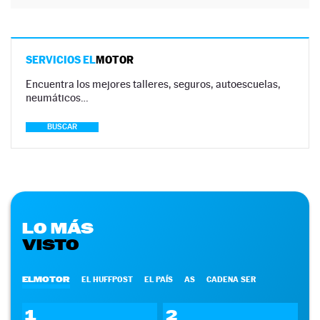
SERVICIOS EL
MOTOR
Encuentra los mejores talleres, seguros, autoescuelas,
neumáticos…
BUSCAR
LO MÁS
VISTO
ELMOTOR
EL HUFFPOST
EL PAÍS
AS
CADENA SER
1
2