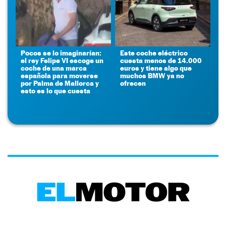
Pocos se lo imaginarían:
Este coche eléctrico
el rey Felipe VI escoge un
cuesta menos de 14.000
coche de una marca
euros y tiene algo que
española para moverse
muchos BMW ya no
por Palma de Mallorca y
ofrecen
esto es lo que cuesta