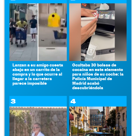
Lanzan a su amigo cuesta
Ocultaba 30 bolsas de
abajo en un carrito de la
cocaína en este elemento
compra y lo que ocurre al
para niños de su coche: la
llegar a la carretera
Policía Municipal de
parece imposible
Madrid acabó
descubriéndola
3
4