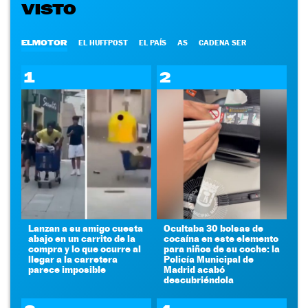
VISTO
ELMOTOR
EL HUFFPOST
EL PAÍS
AS
CADENA SER
1
2
Lanzan a su amigo cuesta
Ocultaba 30 bolsas de
abajo en un carrito de la
cocaína en este elemento
compra y lo que ocurre al
para niños de su coche: la
llegar a la carretera
Policía Municipal de
parece imposible
Madrid acabó
descubriéndola