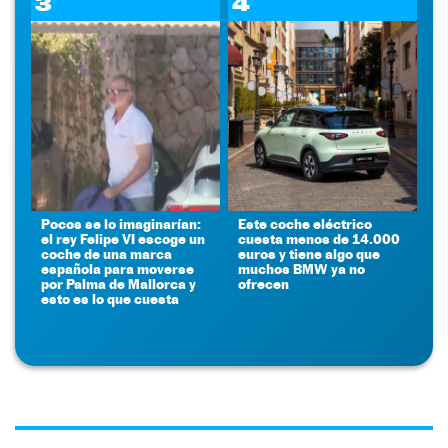
3
4
Pocos se lo imaginarían:
Este coche eléctrico
el rey Felipe VI escoge un
cuesta menos de 14.000
coche de una marca
euros y tiene algo que
española para moverse
muchos BMW ya no
por Palma de Mallorca y
ofrecen
esto es lo que cuesta