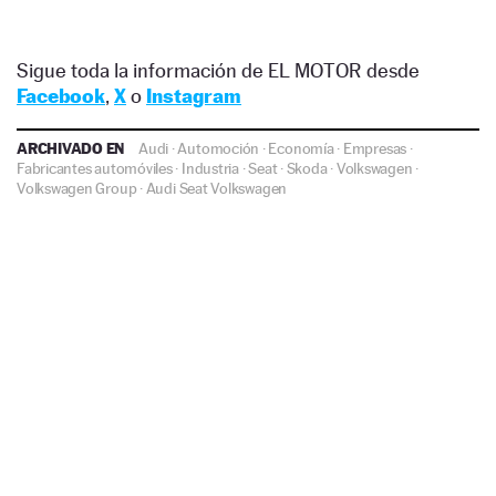
Sigue toda la información de EL MOTOR desde
Facebook
,
X
o
Instagram
ARCHIVADO EN
Audi
·
Automoción
·
Economía
·
Empresas
·
Fabricantes automóviles
·
Industria
·
Seat
·
Skoda
·
Volkswagen
·
Volkswagen Group
·
Audi
Seat
Volkswagen