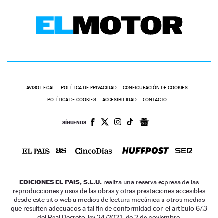
AVISO LEGAL
POLÍTICA DE PRIVACIDAD
CONFIGURACIÓN DE COOKIES
POLÍTICA DE COOKIES
ACCESIBILIDAD
CONTACTO
SÍGUENOS:
EDICIONES EL PAIS, S.L.U.
realiza una reserva expresa de las
reproducciones y usos de las obras y otras prestaciones accesibles
desde este sitio web a medios de lectura mecánica u otros medios
que resulten adecuados a tal fin de conformidad con el artículo 67.3
del Real Decreto-ley 24/2021, de 2 de noviembre.