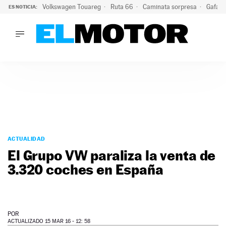
Volkswagen Touareg
Ruta 66
Caminata sorpresa
Gafas 
ES NOTICIA:
LO ÚLTIMO
Ni se te ocurra usar las gafas del eclipse al volante: el moti
LO ÚLTIMO
Ni se te ocurra usar las gafas del eclipse al volante: el motiv
ACTUALIDAD
ELÉCTRICOS
CONDUCIR
PRUEBAS
Saltar
VIRALES
al
ACTUALIDAD
PODCAST
contenido
El Grupo VW paraliza la venta de
MOTOS
3.320 coches en España
TECNOLOGÍA
SUPERCOCHES
MOTORTV
PREMIOS
POR
SERVICIOS
ACTUALIZADO 15 MAR 16 - 12: 58