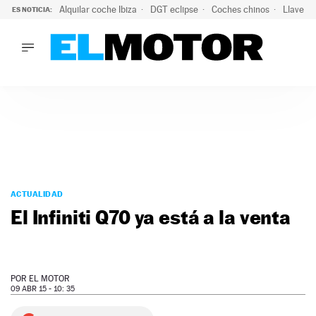
Alquilar coche Ibiza
DGT eclipse
Coches chinos
Llaves 
ES NOTICIA:
LO ÚLTIMO
El probable colapso tras el eclipse: la DGT prevé un millón 
LO ÚLTIMO
El probable colapso tras el eclipse: la DGT prevé un millón 
ACTUALIDAD
ELÉCTRICOS
CONDUCIR
PRUEBAS
Saltar
VIRALES
al
ACTUALIDAD
PODCAST
contenido
El Infiniti Q70 ya está a la venta
MOTOS
TECNOLOGÍA
SUPERCOCHES
MOTORTV
POR
EL MOTOR
PREMIOS
09 ABR 15 - 10: 35
SERVICIOS