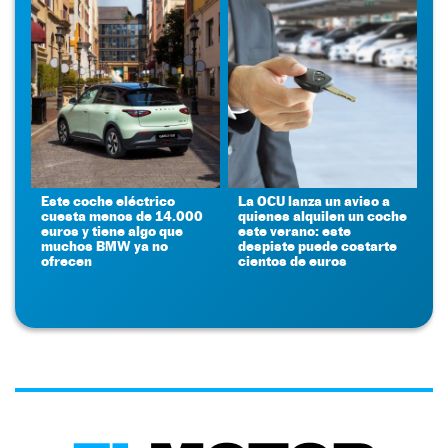
Este coche eléctrico
La OCU lanza un aviso a
cuesta menos de 14.000
quienes alquilen un coche
euros y tiene algo que
este verano: este
muchos BMW ya no
despiste puede costarte
ofrecen
cientos de euros