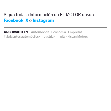
Sigue toda la información de EL MOTOR desde
Facebook
,
X
o
Instagram
ARCHIVADO EN
Automoción
·
Economía
·
Empresas
·
Fabricantes automóviles
·
Industria
·
Infinity
·
Nissan Motors