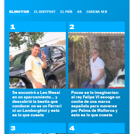
ELMOTOR
EL HUFFPOST
EL PAÍS
AS
CADENA SER
1
2
Se encontró a Leo Messi
Pocos se lo imaginarían:
en un aparcamiento... y
el rey Felipe VI escoge un
descubrió la bestia que
coche de una marca
conduce: no es un Ferrari
española para moverse
ni un Lamborghini y esto
por Palma de Mallorca y
es lo que cuesta
esto es lo que cuesta
3
4