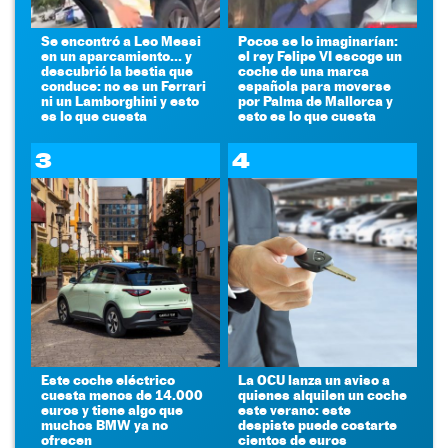
Se encontró a Leo Messi
Pocos se lo imaginarían:
en un aparcamiento... y
el rey Felipe VI escoge un
descubrió la bestia que
coche de una marca
conduce: no es un Ferrari
española para moverse
ni un Lamborghini y esto
por Palma de Mallorca y
es lo que cuesta
esto es lo que cuesta
3
4
Este coche eléctrico
La OCU lanza un aviso a
cuesta menos de 14.000
quienes alquilen un coche
euros y tiene algo que
este verano: este
muchos BMW ya no
despiste puede costarte
ofrecen
cientos de euros