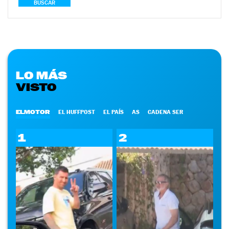
BUSCAR
LO MÁS
VISTO
ELMOTOR
EL HUFFPOST
EL PAÍS
AS
CADENA SER
1
2