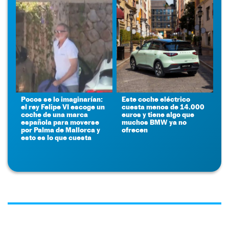
Pocos se lo imaginarían:
Este coche eléctrico
el rey Felipe VI escoge un
cuesta menos de 14.000
coche de una marca
euros y tiene algo que
española para moverse
muchos BMW ya no
por Palma de Mallorca y
ofrecen
esto es lo que cuesta