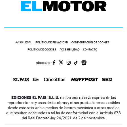
AVISO LEGAL
POLÍTICA DE PRIVACIDAD
CONFIGURACIÓN DE COOKIES
POLÍTICA DE COOKIES
ACCESIBILIDAD
CONTACTO
SÍGUENOS:
EDICIONES EL PAIS, S.L.U.
realiza una reserva expresa de las
reproducciones y usos de las obras y otras prestaciones accesibles
desde este sitio web a medios de lectura mecánica u otros medios
que resulten adecuados a tal fin de conformidad con el artículo 67.3
del Real Decreto-ley 24/2021, de 2 de noviembre.