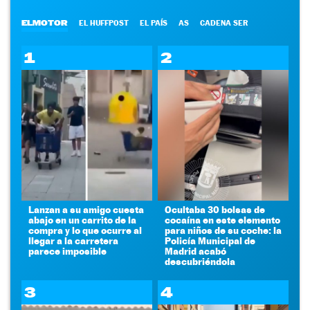
ELMOTOR
EL HUFFPOST
EL PAÍS
AS
CADENA SER
1
2
Lanzan a su amigo cuesta
Ocultaba 30 bolsas de
abajo en un carrito de la
cocaína en este elemento
compra y lo que ocurre al
para niños de su coche: la
llegar a la carretera
Policía Municipal de
parece imposible
Madrid acabó
descubriéndola
3
4