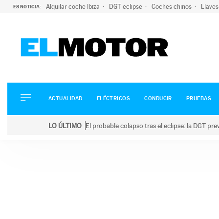
Alquilar coche Ibiza
DGT eclipse
Coches chinos
Llaves
ES NOTICIA:
ACTUALIDAD
ELÉCTRICOS
CONDUCIR
ACTUALIDAD
ELÉCTRICOS
CONDUCIR
PRUEBAS
PRUEBAS
Saltar
VIRALES
LO ÚLTIMO
El probable colapso tras el eclipse: la DGT p
al
PODCAST
LO ÚLTIMO
El probable colapso tras el eclipse: la DGT prevé u
contenido
MOTOS
TECNOLOGÍA
SUPERCOCHES
MOTORTV
PREMIOS
SERVICIOS