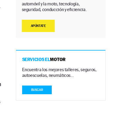
automóvil y la moto, tecnología,
r
seguridad, conducción y eficiencia.
APÚNTATE
SERVICIOS EL
MOTOR
Encuentra los mejores talleres, seguros,
autoescuelas, neumáticos…
n
BUSCAR
s