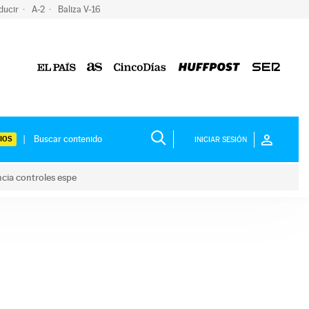
ducir
A-2
Baliza V-16
IOS
INICIAR SESIÓN
ncia controles espe
 y anuncia controles espe