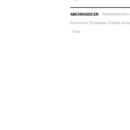
ARCHIVADO EN
Administración
Economía
Empresas
Estado de l
·
·
Ford
·