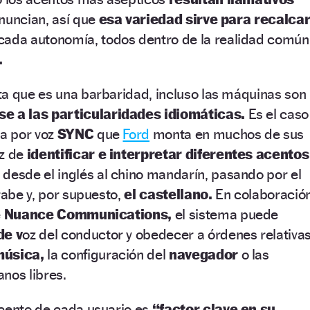
nuncian, así que
esa variedad sirve para recalca
cada autonomía, todos dentro de la realidad común
.
ta que es una barbaridad, incluso las máquinas son
se a las particularidades idiomáticas.
Es el caso
da por voz
SYNC
que
Ford
monta en muchos de sus
az de
identificar e interpretar diferentes acentos
desde el inglés al chino mandarín, pasando por el
rabe y, por supuesto,
el castellano.
En colaboració
e
Nuance Communications,
el sistema puede
de v
oz del conductor y obedecer a órdenes relativa
música,
la configuración del
navegador
o las
nos libres.
acento de cada usuario es
“factor clave en su