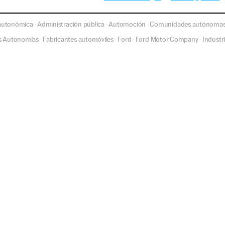
 autonómica
Administración pública
Automoción
Comunidades autónoma
·
·
·
as Autonomías
Fabricantes automóviles
Ford
Ford Motor Company
Industr
·
·
·
·