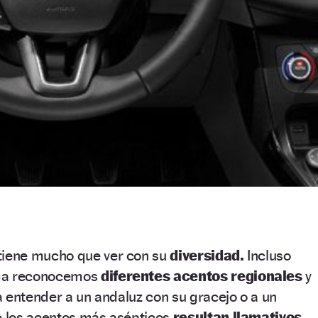
tiene mucho que ver con su
diversidad.
Incluso
oma reconocemos
diferentes acentos regionales
y
 entender a un andaluz con su gracejo o a un
so los acentos más asépticos
resultan llamativos