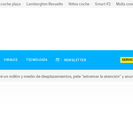
 coche playa
Lamborghini Revuelto
Niños coche
Smart #2
Multa con
SERVIC
VIRALES
TECNOLOGÍA
NEWSLETTER
revé un millón y medio de desplazamientos, pide “extremar la atención” y anu
n millón y medio de desplazamientos, pide “extremar la atención”