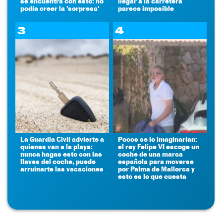
se encuentra con esto: no
llegar a la carretera
podía creer la 'sorpresa'
parece imposible
3
4
La Guardia Civil advierte a
Pocos se lo imaginarían:
quienes van a la playa:
el rey Felipe VI escoge un
nunca hagas esto con las
coche de una marca
llaves del coche, puede
española para moverse
arruinarte las vacaciones
por Palma de Mallorca y
esto es lo que cuesta