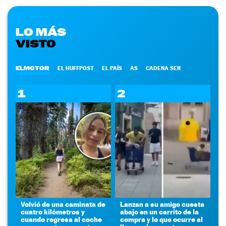
LO MÁS
VISTO
ELMOTOR
EL HUFFPOST
EL PAÍS
AS
CADENA SER
1
2
Volvió de una caminata de
Lanzan a su amigo cuesta
cuatro kilómetros y
abajo en un carrito de la
cuando regresa al coche
compra y lo que ocurre al