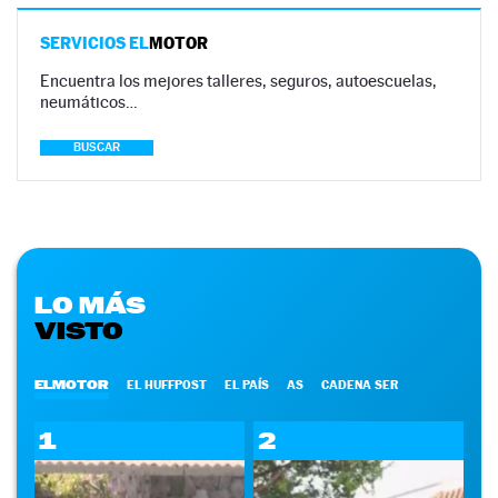
SERVICIOS EL
MOTOR
Encuentra los mejores talleres, seguros, autoescuelas,
neumáticos…
BUSCAR
LO MÁS
VISTO
ELMOTOR
EL HUFFPOST
EL PAÍS
AS
CADENA SER
1
2