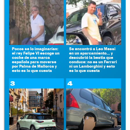
Pocos se lo imaginarían:
Se encontró a Leo Messi
el rey Felipe VI escoge un
en un aparcamiento... y
coche de una marca
descubrió la bestia que
española para moverse
conduce: no es un Ferrari
por Palma de Mallorca y
ni un Lamborghini y esto
esto es lo que cuesta
es lo que cuesta
3
4