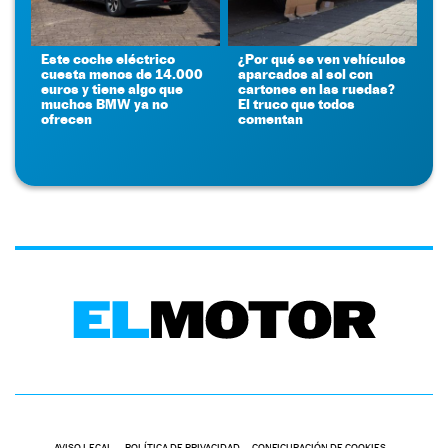
Este coche eléctrico
¿Por qué se ven vehículos
cuesta menos de 14.000
aparcados al sol con
euros y tiene algo que
cartones en las ruedas?
muchos BMW ya no
El truco que todos
ofrecen
comentan
AVISO LEGAL
POLÍTICA DE PRIVACIDAD
CONFIGURACIÓN DE COOKIES