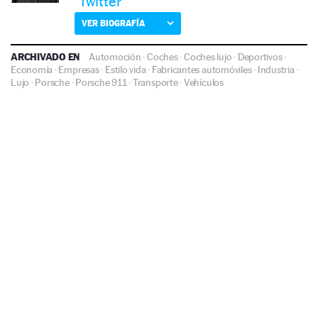
Twitter
VER BIOGRAFÍA
ARCHIVADO EN
Automoción
·
Coches
·
Coches lujo
·
Deportivos
·
Economía
·
Empresas
·
Estilo vida
·
Fabricantes automóviles
·
Industria
·
Lujo
·
Porsche
·
Porsche 911
·
Transporte
·
Vehículos