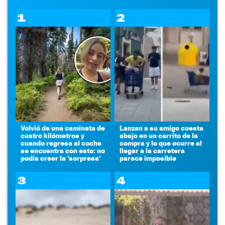
1
2
Volvió de una caminata de
Lanzan a su amigo cuesta
cuatro kilómetros y
abajo en un carrito de la
cuando regresa al coche
compra y lo que ocurre al
se encuentra con esto: no
llegar a la carretera
podía creer la 'sorpresa'
parece imposible
3
4