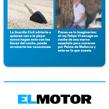
La Guardia Civil advierte a
Pocos se lo imaginarían:
quienes van a la playa:
el rey Felipe VI escoge un
nunca hagas esto con las
coche de una marca
llaves del coche, puede
española para moverse
arruinarte las vacaciones
por Palma de Mallorca y
esto es lo que cuesta