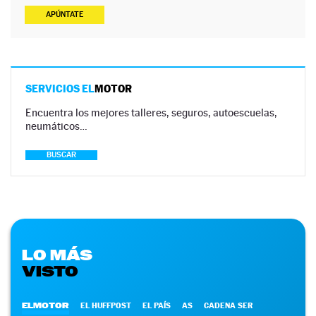
APÚNTATE
SERVICIOS EL
MOTOR
Encuentra los mejores talleres, seguros, autoescuelas,
neumáticos…
BUSCAR
LO MÁS
VISTO
ELMOTOR
EL HUFFPOST
EL PAÍS
AS
CADENA SER