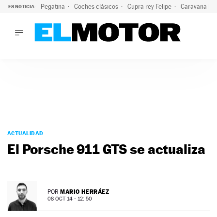
Pegatina
Coches clásicos
Cupra rey Felipe
Caravana lig
ES NOTICIA:
LO ÚLTIMO
¿Conocías esta pegatina de moda?: puede salvar tu coche d
LO ÚLTIMO
¿Conocías esta pegatina de moda?: puede salvar tu coche de
ACTUALIDAD
ELÉCTRICOS
CONDUCIR
PRUEBAS
Saltar
VIRALES
al
ACTUALIDAD
PODCAST
contenido
El Porsche 911 GTS se actualiza
MOTOS
TECNOLOGÍA
SUPERCOCHES
MOTORTV
MARIO HERRÁEZ
POR
PREMIOS
08 OCT 14 - 12: 50
SERVICIOS