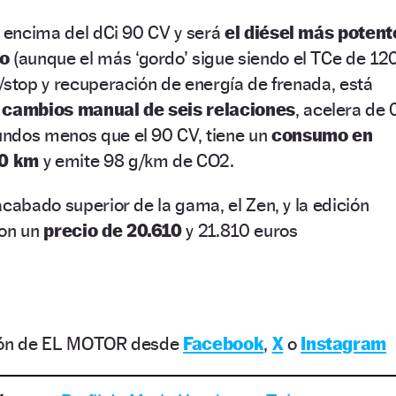
r encima del dCi 90 CV y será
el diésel más potent
lo
(aunque el más ‘gordo’ sigue siendo el TCe de 12
/stop y recuperación de energía de frenada, está
 cambios manual de seis relaciones
, acelera de 
ndos menos que el 90 CV, tiene un
consumo en
00 km
y emite 98 g/km de CO2.
acabado superior de la gama, el Zen, y la edición
con un
precio de 20.610
y 21.810 euros
ción de EL MOTOR desde
Facebook
,
X
o
Instagram