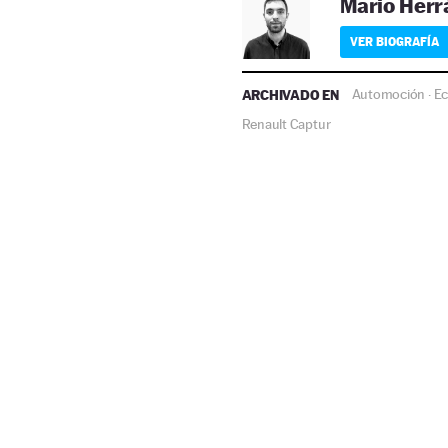
Mario Herr
VER BIOGRAFÍA
ARCHIVADO EN
Automoción
E
·
Renault Captur