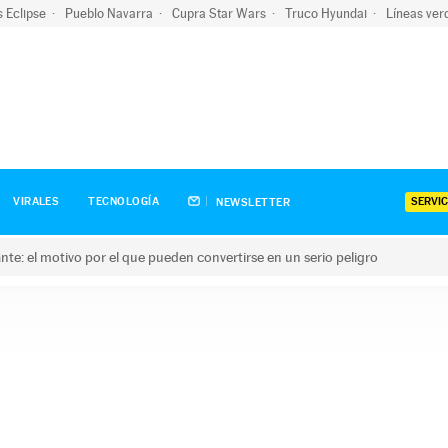
s Eclipse
Pueblo Navarra
Cupra Star Wars
Truco Hyundai
Líneas ver
SERVIC
VIRALES
TECNOLOGÍA
NEWSLETTER
olante: el motivo por el que pueden convertirse en un serio peligro
e: el motivo por el que pueden convertirse en un serio peligro