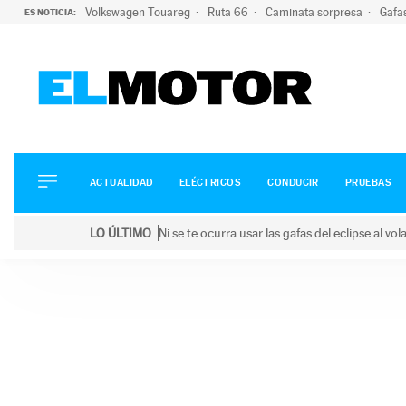
Volkswagen Touareg
Ruta 66
Caminata sorpresa
Gafa
ES NOTICIA:
ACTUALIDAD
ELÉCTRICOS
CONDUCIR
ACTUALIDAD
ELÉCTRICOS
CONDUCIR
PRUEBAS
PRUEBAS
Saltar
VIRALES
LO ÚLTIMO
Ni se te ocurra usar las gafas del eclipse al v
al
PODCAST
LO ÚLTIMO
Ni se te ocurra usar las gafas del eclipse al volant
contenido
MOTOS
TECNOLOGÍA
SUPERCOCHES
MOTORTV
PREMIOS
SERVICIOS