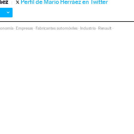
áez
Perfil de Mario Herráez en Twitter
conomía
Empresas
Fabricantes automóviles
Industria
Renault
·
·
·
·
·