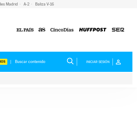
des Madrid
A-2
Baliza V-16
IOS
INICIAR SESIÓN